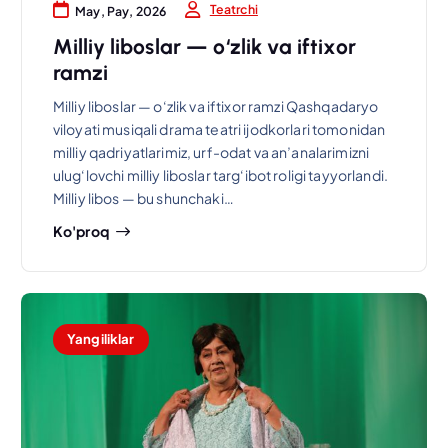
Teatrchi
May, Pay, 2026
Milliy liboslar — o‘zlik va iftixor
ramzi
Milliy liboslar — o‘zlik va iftixor ramzi Qashqadaryo
viloyati musiqali drama teatri ijodkorlari tomonidan
milliy qadriyatlarimiz, urf-odat va an’analarimizni
ulug‘lovchi milliy liboslar targ‘ibot roligi tayyorlandi.
Milliy libos — bu shunchaki…
Ko'proq
Yangiliklar