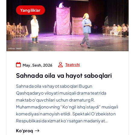
Yangiliklar
Teatrchi
May, Sesh, 2026
Sahnada oila va hayot saboqlari
Sahnada oila va hayot saboqlari Bugun
Qashqadaryo viloyati musiqali drama teatrida
maktab o‘quvchilari uchun dramaturg R.
Muhammadjonovning “Ko‘ngil ishq istaydi” musiqali
komediyasi namoyish etildi. Spektakl O‘zbekiston
Respublikasida xizmat ko‘rsatgan madaniyat…
Ko'proq