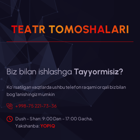
T
E
A
T
R
T
O
M
O
S
H
A
L
A
R
I
Biz bilan ishlashga
Tayyormisiz?
Ko'rsatilgan vaqtlarda ushbu telefon raqami orqali biz bilan
bog'lanishingiz mumkin
+998-75 221-73-36
Dush – Shan: 9:00 Dan – 17:00 Gacha,
Yakshanba:
YOPIQ