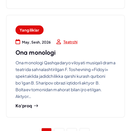
Yangiliklar
Teatrchi
May, Sesh, 2026
Ona monologi
Ona monologi Qashqadaryo viloyati musiqali drama
teatrida sahnalashtirilgan F. Toshevning «Fidoyi»
spektaklida jadidchilikka qarshi kurash qurboni
bo‘lgan B. Sharipov obrazi iqtidorli aktyor B.
Boltaev tomonidan mahorat bilan ijro etilgan.
Aktyor…
Ko'proq