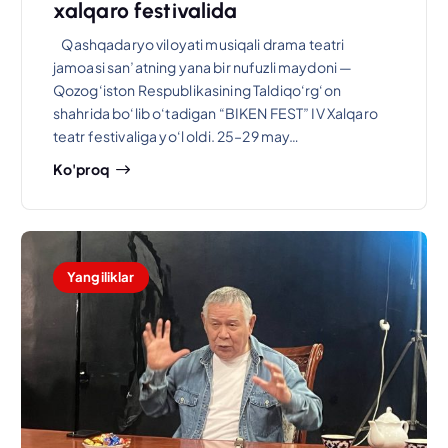
xalqaro festivalida
Qashqadaryo viloyati musiqali drama teatri
jamoasi san’atning yana bir nufuzli maydoni —
Qozog‘iston Respublikasining Taldiqo‘rg‘on
shahrida bo‘lib o‘tadigan “BIKEN FEST” IV Xalqaro
teatr festivaliga yo‘l oldi. 25–29 may…
Ko'proq
Yangiliklar