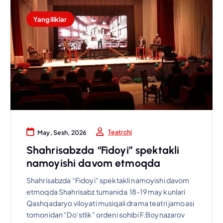
Yangiliklar
Teatrchi
May, Sesh, 2026
Shahrisabzda “Fidoyi” spektakli
namoyishi davom etmoqda
Shahrisabzda “Fidoyi” spektakli namoyishi davom
etmoqda Shahrisabz tumanida 18-19 may kunlari
Qashqadaryo viloyati musiqali drama teatri jamoasi
tomonidan “Do‘stlik” ordeni sohibi F.Boynazarov