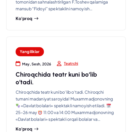
tomonidan sahnalashtirilgan F.Toshev qalamiga
mansub “Fidoyi” spektaklini namoyish…
Ko'proq
Yangiliklar
Teatrchi
May, Sesh, 2026
Chiroqchida teatr kuni bo‘lib
o‘tadi.
Chiroqchida teatr kuni bo‘lib o‘tadi. Chiroqchi
tumani madaniyat saroyida! Muxammadjonovning
«Davlat bolalari» spektakli namoyish etiladi.
25–26 may
11:00 va 14:00 Muxammadjonovning
«Davlat bolalari» spektakli orqali bolalar va…
Ko'proq