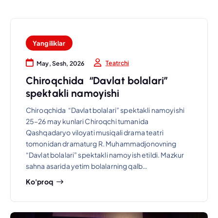
Yangiliklar
Teatrchi
May, Sesh, 2026
Chiroqchida “Davlat bolalari”
spektakli namoyishi
Chiroqchida “Davlat bolalari” spektakli namoyishi
25–26 may kunlari Chiroqchi tumanida
Qashqadaryo viloyati musiqali drama teatri
tomonidan dramaturg R. Muhammadjonovning
“Davlat bolalari” spektakli namoyish etildi. Mazkur
sahna asarida yetim bolalarning qalb…
Ko'proq