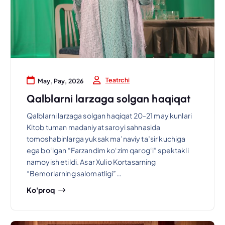
Teatrchi
May, Pay, 2026
Qalblarni larzaga solgan haqiqat
Qalblarni larzaga solgan haqiqat 20-21 may kunlari
Kitob tuman madaniyat saroyi sahnasida
tomoshabinlarga yuksak ma’naviy ta’sir kuchiga
ega bo‘lgan “Farzandim ko‘zim qarog‘i” spektakli
namoyish etildi. Asar Xulio Kortasarning
“Bemorlarning salomatligi”…
Ko'proq