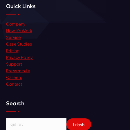
Quick Links
Company
How it’s Work
Service
Case Studies
Pricing
Privacy Policy
Support
Press media
Careers
Contact
Search
Q
i