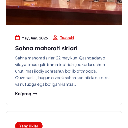
Teatrchi
May, Jum, 2026
Sahna mahorati sirlari
Sahna mahorati sirlari 22 may kuni Qashqadaryo
viloyati musiqali drama teatrida ijodkorlar uchun
unutilmas ijodiy uchrashuv bo‘lib o‘tmoqda.
Quvonarlisi, bugun o‘zbek sahna san’atida o‘z o‘rni
va nufuziga ega bo‘lgan Hamza…
Ko'proq
Yangiliklar