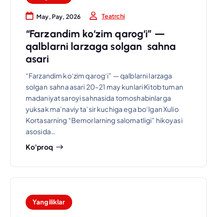
Teatrchi
May, Pay, 2026
“Farzandim ko‘zim qarog‘i” —
qalblarni larzaga solgan sahna
asari
“Farzandim ko‘zim qarog‘i” — qalblarni larzaga
solgan sahna asari 20–21 may kunlari Kitob tuman
madaniyat saroyi sahnasida tomoshabinlarga
yuksak ma’naviy ta’sir kuchiga ega bo‘lgan Xulio
Kortasarning “Bemorlarning salomatligi” hikoyasi
asosida…
Ko'proq
Yangiliklar