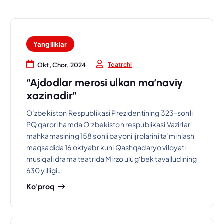
Yangiliklar
Teatrchi
Okt, Chor, 2024
“Ajdodlar merosi ulkan ma’naviy
xazinadir”
O‘zbekiston Respublikasi Prezidentining 323-sonli
PQ qarori hamda O‘zbekiston respublikasi Vazirlar
mahkamasining 158 sonli bayoni ijrolarini ta’minlash
maqsadida 16 oktyabr kuni Qashqadaryo viloyati
musiqali drama teatrida Mirzo ulug‘bek tavalludining
630 yilligi…
Ko'proq