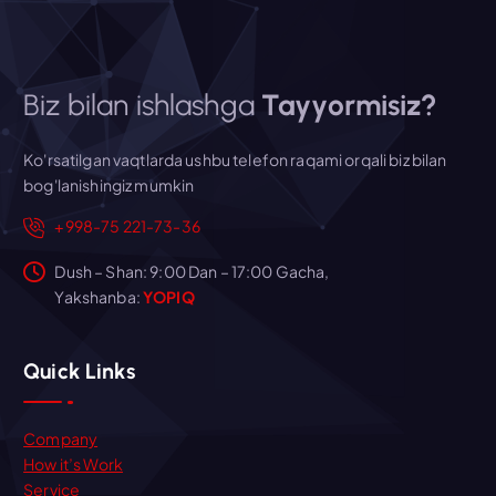
Biz bilan ishlashga
Tayyormisiz?
Ko'rsatilgan vaqtlarda ushbu telefon raqami orqali biz bilan
bog'lanishingiz mumkin
+998-75 221-73-36
Dush – Shan: 9:00 Dan – 17:00 Gacha,
Yakshanba:
YOPIQ
Quick Links
Company
How it’s Work
Service