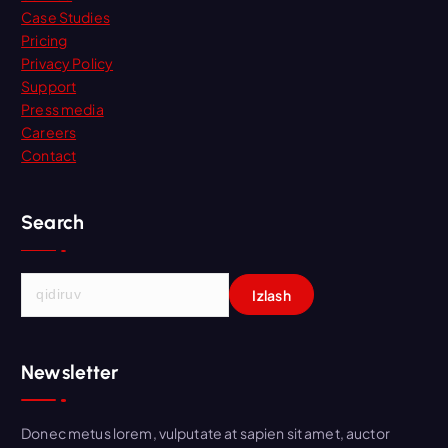
Case Studies
Pricing
Privacy Policy
Support
Press media
Careers
Contact
Search
Q
i
d
i
Newsletter
r
s
h
Donec metus lorem, vulputate at sapien sit amet, auctor
i