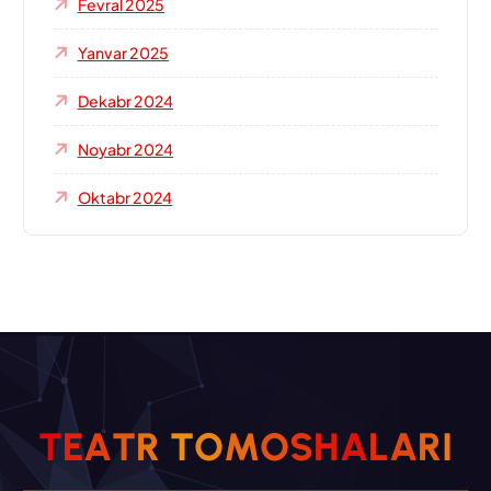
Fevral 2025
Yanvar 2025
Dekabr 2024
Noyabr 2024
Oktabr 2024
T
E
A
T
R
T
O
M
O
S
H
A
L
A
R
I