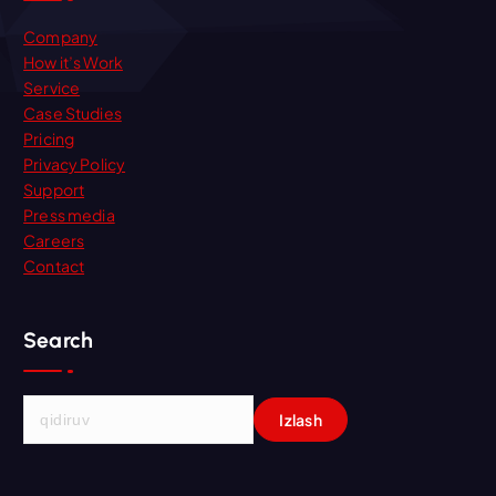
Company
How it’s Work
Service
Case Studies
Pricing
Privacy Policy
Support
Press media
Careers
Contact
Search
Q
i
d
i