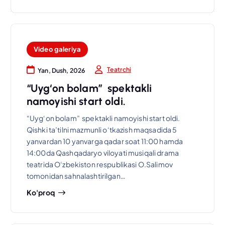
Video galeriya
Teatrchi
Yan, Dush, 2026
“Uyg‘on bolam” spektakli
namoyishi start oldi.
“Uyg‘on bolam” spektakli namoyishi start oldi.
Qishki ta’tilni mazmunli o‘tkazish maqsadida 5
yanvardan 10 yanvarga qadar soat 11:00 hamda
14:00da Qashqadaryo viloyati musiqali drama
teatrida O‘zbekiston respublikasi O.Salimov
tomonidan sahnalashtirilgan…
Ko'proq