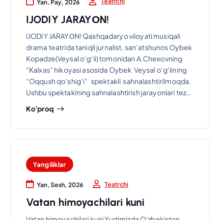
Teatrchi
Yan, Pay, 2026
IJODIY JARAYОN!
IJODIY JARAYОN! Qashqadaryo viloyati musiqali
drama teatrida taniqli jurnalist, san’atshunos Oybek
Kopadze(Veysal o‘g‘li) tomonidan A.Chexovning
“Kalxas” hikoyasi asosida Oybek Veysal o‘g‘lining
“Oqqush qo‘shig‘i” spektakli sahnalashtirilmoqda.
Ushbu spektaklning sahnalashtirish jarayonlari tez…
Ko'proq
Yangiliklar
Teatrchi
Yan, Sesh, 2026
Vatan himoyachilari kuni
Vatan himoyachilari kuni Yurtimizda O‘zbekiston