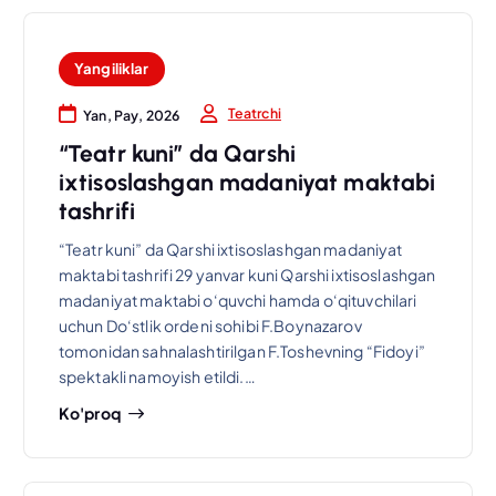
Yangiliklar
Teatrchi
Yan, Pay, 2026
“Teatr kuni” da Qarshi
ixtisoslashgan madaniyat maktabi
tashrifi
“Teatr kuni” da Qarshi ixtisoslashgan madaniyat
maktabi tashrifi 29 yanvar kuni Qarshi ixtisoslashgan
madaniyat maktabi o‘quvchi hamda o‘qituvchilari
uchun Do‘stlik ordeni sohibi F.Boynazarov
tomonidan sahnalashtirilgan F.Toshevning “Fidoyi”
spektakli namoyish etildi.…
Ko'proq