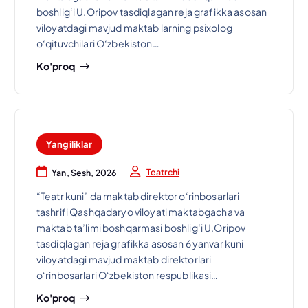
boshlig‘i U.Oripov tasdiqlagan reja grafikka asosan
viloyatdagi mavjud maktab larning psixolog
o‘qituvchilari O‘zbekiston…
Ko'proq
Yangiliklar
Teatrchi
Yan, Sesh, 2026
“Teatr kuni” da maktab direktor o‘rinbosarlari
tashrifi Qashqadaryo viloyati maktabgacha va
maktab ta’limi boshqarmasi boshlig‘i U.Oripov
tasdiqlagan reja grafikka asosan 6 yanvar kuni
viloyatdagi mavjud maktab direktorlari
o‘rinbosarlari O‘zbekiston respublikasi…
Ko'proq