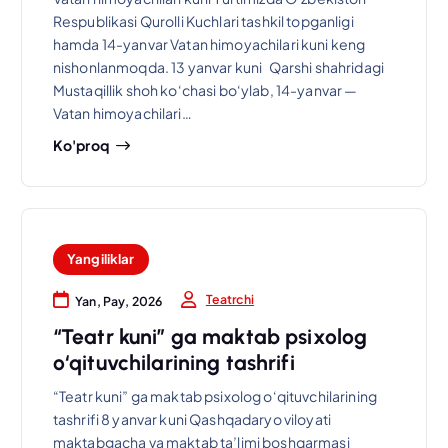
Respublikasi Qurolli Kuchlari tashkil topganligi
hamda 14-yanvar Vatan himoyachilari kuni keng
nishonlanmoqda. 13 yanvar kuni Qarshi shahridagi
Mustaqillik shoh ko‘chasi bo‘ylab, 14-yanvar —
Vatan himoyachilari…
Ko'proq
Yangiliklar
Teatrchi
Yan, Pay, 2026
“Teatr kuni” ga maktab psixolog
o‘qituvchilarining tashrifi
“Teatr kuni” ga maktab psixolog o‘qituvchilarining
tashrifi 8 yanvar kuni Qashqadaryo viloyati
maktabgacha va maktab ta’limi boshqarmasi