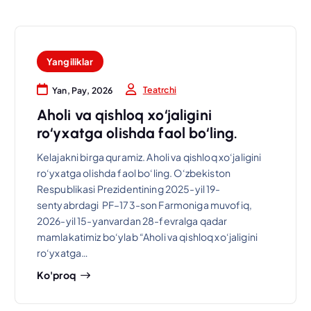
Yangiliklar
Teatrchi
Yan, Pay, 2026
Aholi va qishloq xo‘jaligini
ro‘yxatga olishda faol bo‘ling.
Kelajakni birga quramiz. Aholi va qishloq xo‘jaligini
ro‘yxatga olishda faol bo‘ling. O‘zbekiston
Respublikasi Prezidentining 2025-yil 19-
sentyabrdagi PF–173-son Farmoniga muvofiq,
2026-yil 15-yanvardan 28-fevralga qadar
mamlakatimiz bo‘ylab “Aholi va qishloq xo‘jaligini
ro‘yxatga…
Ko'proq