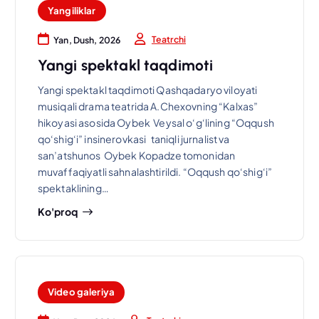
Yangiliklar
Teatrchi
Yan, Dush, 2026
Yangi spektakl taqdimoti
Yangi spektakl taqdimoti Qashqadaryo viloyati
musiqali drama teatrida A.Chexovning “Kalxas”
hikoyasi asosida Oybek Veysal o‘g‘lining “Oqqush
qo‘shig‘i” insinerovkasi taniqli jurnalist va
san’atshunos Oybek Kopadze tomonidan
muvaffaqiyatli sahnalashtirildi. “Oqqush qo‘shig‘i”
spektaklining…
Ko'proq
Video galeriya