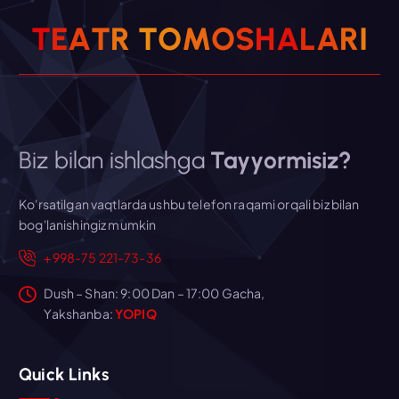
T
E
A
T
R
T
O
M
O
S
H
A
L
A
R
I
Biz bilan ishlashga
Tayyormisiz?
Ko'rsatilgan vaqtlarda ushbu telefon raqami orqali biz bilan
bog'lanishingiz mumkin
+998-75 221-73-36
Dush – Shan: 9:00 Dan – 17:00 Gacha,
Yakshanba:
YOPIQ
Quick Links