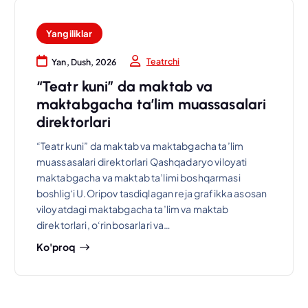
Yangiliklar
Teatrchi
Yan, Dush, 2026
“Teatr kuni” da maktab va
maktabgacha ta’lim muassasalari
direktorlari
“Teatr kuni” da maktab va maktabgacha ta’lim
muassasalari direktorlari Qashqadaryo viloyati
maktabgacha va maktab ta’limi boshqarmasi
boshlig‘i U.Oripov tasdiqlagan reja grafikka asosan
viloyatdagi maktabgacha ta’lim va maktab
direktorlari, o‘rinbosarlari va…
Ko'proq