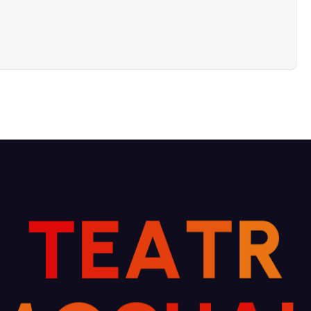
T
E
A
T
R