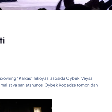
ti
exovning “Kalxas” hikoyasi asosida Oybek Veysal
i jurnalist va san’atshunos Oybek Kopadze tomonidan