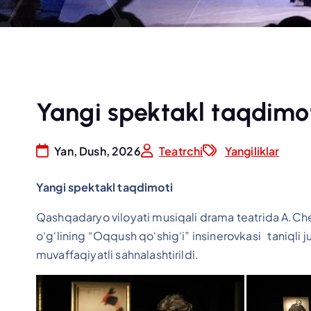
Yangi spektakl taqdimo
Yan, Dush, 2026
Teatrchi
Yangiliklar
Yangi spektakl taqdimoti
Qashqadaryo viloyati musiqali drama teatrida A.Ch
o‘g‘lining “Oqqush qo‘shig‘i” insinerovkasi taniql
muvaffaqiyatli sahnalashtirildi.