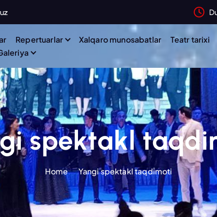
.uz
D
ar
Repertuarlar
Xalqaro munosabatlar
Teatr tarixi
Galeriya
gi spektakl taqdi
Home
Yangi spektakl taqdimoti