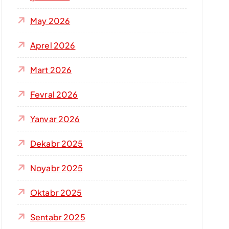
s
h
May 2026
:
Aprel 2026
Mart 2026
Fevral 2026
Yanvar 2026
Dekabr 2025
Noyabr 2025
Oktabr 2025
Sentabr 2025