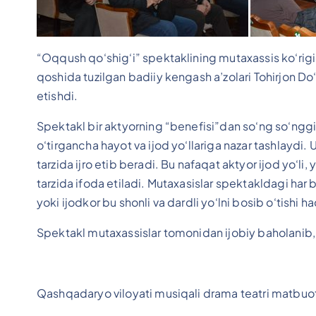
“Oqqush qo‘shig‘i” spektaklining mutaxassis ko‘rigi
qoshida tuzilgan badiiy kengash a’zolari Tohirjon
etishdi.
Spektakl bir aktyorning “benefisi”dan so‘ng so‘ng
o‘tirgancha hayot va ijod yo‘llariga nazar tashlaydi. U
tarzida ijro etib beradi. Bu nafaqat aktyor ijod yo‘li, 
tarzida ifoda etiladi. Mutaxasislar spektakldagi har b
yoki ijodkor bu shonli va dardli yo‘lni bosib o‘tishi ha
Spektakl mutaxassislar tomonidan ijobiy baholanib, 
Qashqadaryo viloyati musiqali drama teatri matbuot