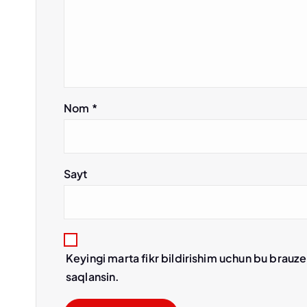
y
u
s
Nom
*
i
Sayt
Keyingi marta fikr bildirishim uchun bu brauz
saqlansin.