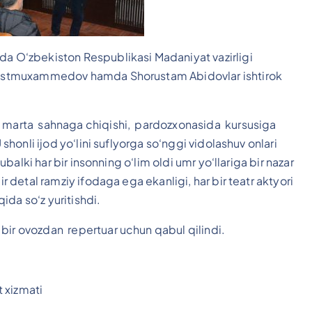
da O‘zbekiston Respublikasi Madaniyat vazirligi
 Do‘stmuxammedov hamda Shorustam Abidovlar ishtirok
gi marta sahnaga chiqishi, pardozxonasida kursusiga
 shonli ijod yo‘lini suflyorga so‘nggi vidolashuv onlari
yubalki har bir insonning o‘lim oldi umr yo‘llariga bir nazar
ir detal ramziy ifodaga ega ekanligi, har bir teatr aktyori
qida so‘z yuritishdi.
bir ovozdan repertuar uchun qabul qilindi.
 xizmati