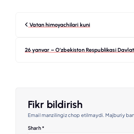
P
Vatan himoyachilari kuni
o
s
26 yanvar – O‘zbekiston Respublikasi Davlat
t
m
e
Fikr bildirish
Email manzilingiz chop etilmaydi.
Majburiy ba
n
Sharh
*