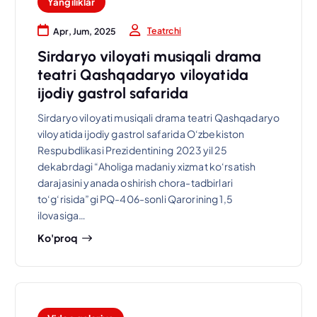
Yangiliklar
Teatrchi
Apr, Jum, 2025
Sirdaryo viloyati musiqali drama
teatri Qashqadaryo viloyatida
ijodiy gastrol safarida
Sirdaryo viloyati musiqali drama teatri Qashqadaryo
viloyatida ijodiy gastrol safarida O‘zbekiston
Respubdlikasi Prezidentining 2023 yil 25
dekabrdagi “Aholiga madaniy xizmat ko‘rsatish
darajasini yanada oshirish chora-tadbirlari
to‘g‘risida”gi PQ-406-sonli Qarorining 1,5
ilovasiga…
Ko'proq