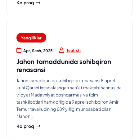
Ko'proq
Yangiliklar
Teatrchi
Apr, Sesh, 2025
Jahon tamaddunida sohibqiron
renasansi
Jahon tamaddunida sohibqiron renasansi 8 aprel
kuni Qarshi ixtisoslashgan san’at maktabi sahnasida
viloyat Madavniyat boshqarmasi va tizim
tashkilootlari hamkorligida 9 aprel sohibqiron Amir
Temur tavalludining 689 yilligi munosabati bilan
“Jahon…
Ko'proq