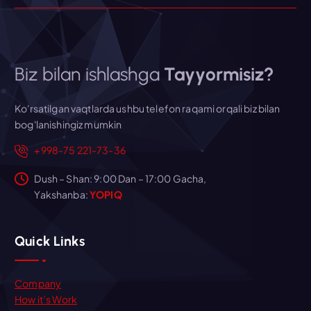
Biz bilan ishlashga
Tayyormisiz?
Ko'rsatilgan vaqtlarda ushbu telefon raqami orqali biz bilan
bog'lanishingiz mumkin
+998-75 221-73-36
Dush – Shan: 9:00 Dan – 17:00 Gacha,
Yakshanba:
YOPIQ
Quick Links
Company
How it’s Work