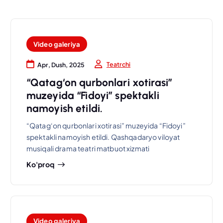
Video galeriya
Teatrchi
Apr, Dush, 2025
“Qatag‘on qurbonlari xotirasi”
muzeyida “Fidoyi” spektakli
namoyish etildi.
“Qatag‘on qurbonlari xotirasi” muzeyida “Fidoyi”
spektakli namoyish etildi. Qashqadaryo viloyat
musiqali drama teatri matbuot xizmati
Ko'proq
Video galeriya