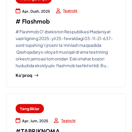
Teatrchi
Apr, Dush, 2025
# Flashmob
# Flashmob O‘zbekiston Respublikasi Madaniyat
vazirligining 2025-yil 25-fevraldagi 03-11-21-637-
sonli topshirig‘i ijrosini ta’minlash maqsadida
Qashqadaryo viloyati musiqali drama teatrining
orkestr jamoasi tomonidan Eski shahar bozori
hududida eksklyuziv flashmob tashkil etildi. Bu…
Ko'proq
Yangiliklar
Teatrchi
Apr, Jum, 2025
#TABRIKNOMA