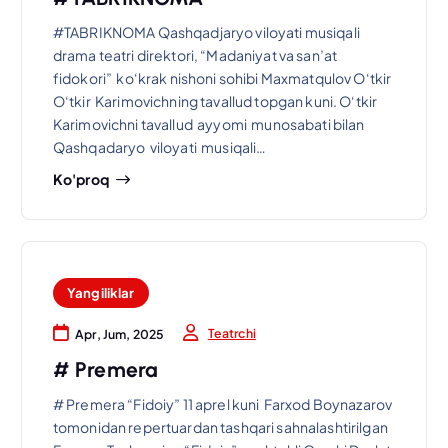
#TABRIKNOMA Qashqadjaryo viloyati musiqali
drama teatri direktori, “Madaniyat va san’at
fidokori” ko‘krak nishoni sohibi Maxmatqulov O‘tkir
O‘tkir Karimovichning tavallud topgan kuni. O‘tkir
Karimovichni tavallud ayyomi munosabati bilan
Qashqadaryo viloyati musiqali…
Ko'proq
Yangiliklar
Teatrchi
Apr, Jum, 2025
# Premera
# Premera “Fidoiy” 11 aprel kuni Farxod Boynazarov
tomonidan repertuardan tashqari sahnalashtirilgan