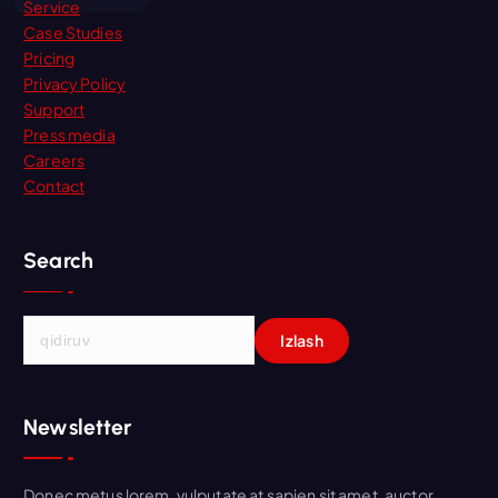
Service
Case Studies
Pricing
Privacy Policy
Support
Press media
Careers
Contact
Search
Q
i
d
i
Newsletter
r
s
h
Donec metus lorem, vulputate at sapien sit amet, auctor