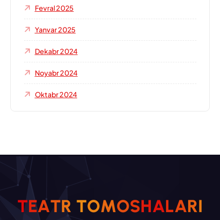
Fevral 2025
Yanvar 2025
Dekabr 2024
Noyabr 2024
Oktabr 2024
T
E
A
T
R
T
O
M
O
S
H
A
L
A
R
I