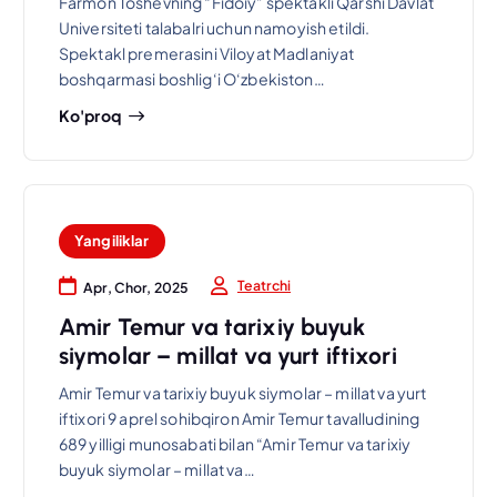
Farmon Toshevning “Fidoiy” spektakli Qarshi Davlat
Universiteti talabalri uchun namoyish etildi.
Spektakl premerasini Viloyat Madlaniyat
boshqarmasi boshlig‘i O‘zbekiston…
Ko'proq
Yangiliklar
Teatrchi
Apr, Chor, 2025
Amir Temur va tarixiy buyuk
siymolar – millat va yurt iftixori
Amir Temur va tarixiy buyuk siymolar – millat va yurt
iftixori 9 aprel sohibqiron Amir Temur tavalludining
689 yilligi munosabati bilan “Amir Temur va tarixiy
buyuk siymolar – millat va…