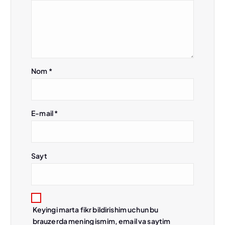
s
i
Nom
*
E-mail
*
Sayt
Keyingi marta fikr bildirishim uchun bu
brauzerda mening ismim, email va saytim