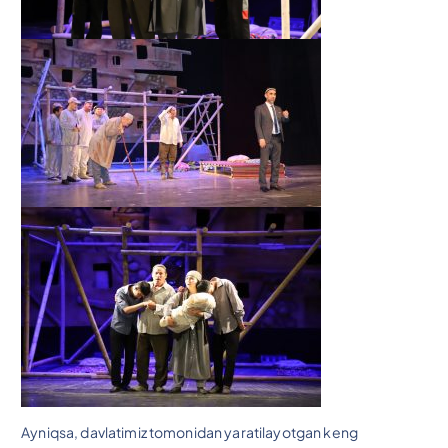
Ayniqsa, davlatimiz tomonidan yaratilayotgan keng