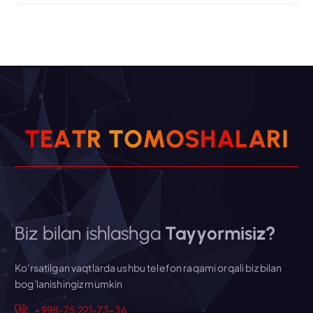
T
E
A
T
R
T
O
M
O
S
H
A
L
A
R
I
Biz bilan ishlashga
Tayyormisiz?
Ko'rsatilgan vaqtlarda ushbu telefon raqami orqali biz bilan
bog'lanishingiz mumkin
+998-75 221-73-36