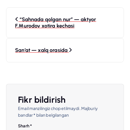
P
“Sahnada qolgan nur” — aktyor
o
F.Murodov xotira kechasi
s
San’at — xalq orasida
t
m
e
n
Fikr bildirish
Email manzilingiz chop etilmaydi.
Majburiy
y
bandlar
*
bilan belgilangan
u
Sharh
*