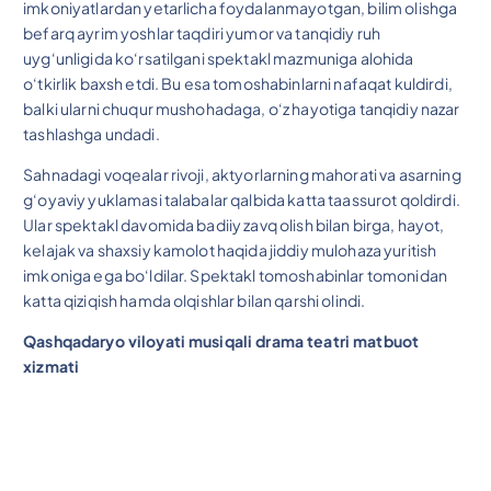
imkoniyatlardan yetarlicha foydalanmayotgan, bilim olishga
befarq ayrim yoshlar taqdiri yumor va tanqidiy ruh
uyg‘unligida ko‘rsatilgani spektakl mazmuniga alohida
o‘tkirlik baxsh etdi. Bu esa tomoshabinlarni nafaqat kuldirdi,
balki ularni chuqur mushohadaga, o‘z hayotiga tanqidiy nazar
tashlashga undadi.
Sahnadagi voqealar rivoji, aktyorlarning mahorati va asarning
g‘oyaviy yuklamasi talabalar qalbida katta taassurot qoldirdi.
Ular spektakl davomida badiiy zavq olish bilan birga, hayot,
kelajak va shaxsiy kamolot haqida jiddiy mulohaza yuritish
imkoniga ega bo‘ldilar. Spektakl tomoshabinlar tomonidan
katta qiziqish hamda olqishlar bilan qarshi olindi.
Qashqadaryo viloyati musiqali drama teatri matbuot
xizmati