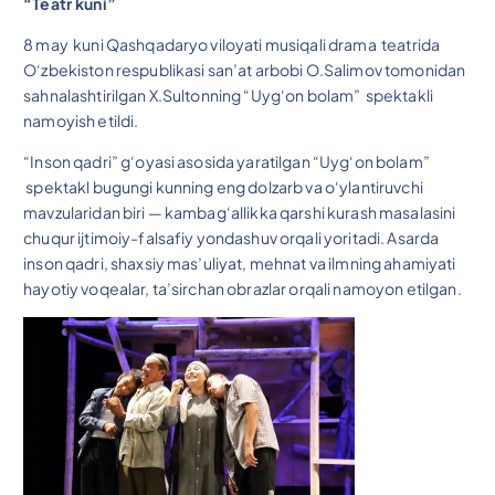
“Teatr kuni”
8 may kuni Qashqadaryo viloyati musiqali drama teatrida
O‘zbekiston respublikasi san’at arbobi O.Salimov tomonidan
sahnalashtirilgan X.Sultonning “Uyg‘on bolam” spektakli
namoyish etildi.
“Inson qadri” g‘oyasi asosida yaratilgan “Uyg‘on bolam”
spektakl bugungi kunning eng dolzarb va o‘ylantiruvchi
mavzularidan biri — kambag‘allikka qarshi kurash masalasini
chuqur ijtimoiy-falsafiy yondashuv orqali yoritadi. Asarda
inson qadri, shaxsiy mas’uliyat, mehnat va ilmning ahamiyati
hayotiy voqealar, ta’sirchan obrazlar orqali namoyon etilgan.