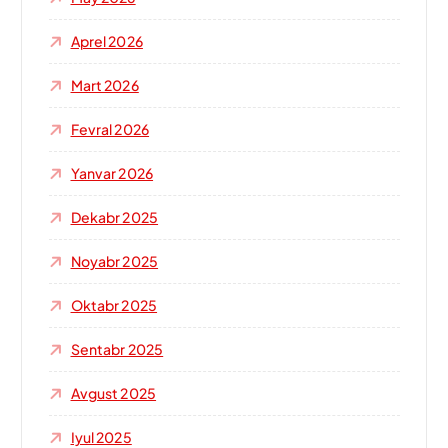
:
Aprel 2026
Mart 2026
Fevral 2026
Yanvar 2026
Dekabr 2025
Noyabr 2025
Oktabr 2025
Sentabr 2025
Avgust 2025
Iyul 2025