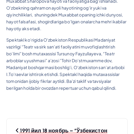
Muxabbat Sharopova hayoti va faoliyatiga bag‘ishlanadi.
O‘zbekning qahramon ayoli hayotining og‘ir yuki va
qiyinchiliklari, shuningdek Muxabbat opaning ichki dunyosi,
hayot falsafasi, shogirdlariga bo‘lgan onalarcha mehri kabilar
hayotiy aks etadi.
Spektakl ko‘rigida O‘zbekiston Respublikasi Madaniyat
vazirligi “Teatr va sirk san’ati faoliyatini muvofiqlashtirish
bo‘limi” bosh mutaxassisi Tursunoy Fayzullayeva, “Teatr
arboblar uyushmasi” a’zosi ”Tohir Do‘stmuxammedov,
Madaniyat boshqarmasi boshlig‘i, O‘zbekiston san’at arbobi
I.To‘raevlar ishtirok etishdi. Spektakl haqida mutaxassislar
tomonidan ijobiy fikrlar aytildi. Ba’zi taklif va tavsiyalar
berilgan holda bir ovozdan repertuar uchun qabul qilindi.
P
1991 йил 18 ноябрь – “Ўзбекистон