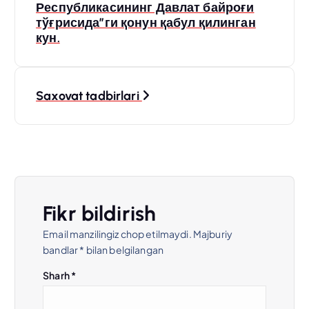
o
Республикасининг Давлат байроғи
тўғрисида”ги қонун қабул қилинган
s
кун.
t
Saxovat tadbirlari
m
e
n
y
Fikr bildirish
Email manzilingiz chop etilmaydi.
Majburiy
u
bandlar
*
bilan belgilangan
s
Sharh
*