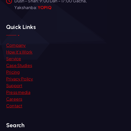
Dush – Shan: 9:00 Dan – 17:00 Gacha,
Yakshanba:
YOPIQ
Quick Links
Company
How it’s Work
Service
Case Studies
Pricing
Privacy Policy
Support
Press media
Careers
Contact
Search