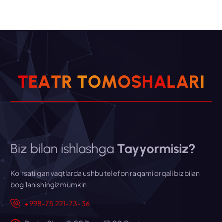
T
E
A
T
R
T
O
M
O
S
H
A
L
A
R
I
Biz bilan ishlashga
Tayyormisiz?
Ko'rsatilgan vaqtlarda ushbu telefon raqami orqali biz bilan
bog'lanishingiz mumkin
+998-75 221-73-36