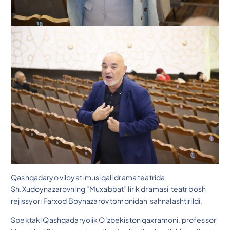
Qashqadaryo viloyati musiqali drama teatrida
Sh.Xudoynazarovning “Muxabbat” lirik dramasi teatr bosh
rejissyori Farxod Boynazarov tomonidan sahnalashtirildi.
Spektakl Qashqadaryolik O‘zbekiston qaxramoni, professor