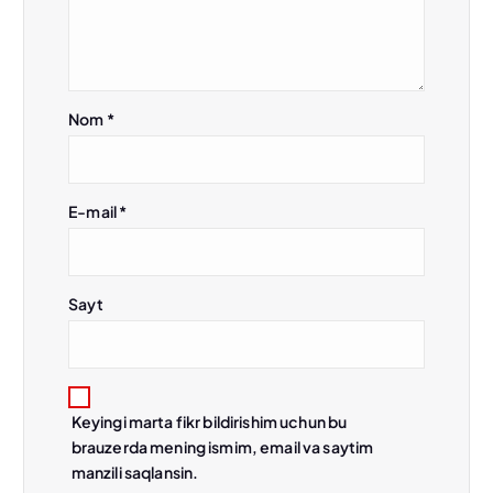
i
Nom
*
E-mail
*
Sayt
Keyingi marta fikr bildirishim uchun bu
brauzerda mening ismim, email va saytim
manzili saqlansin.