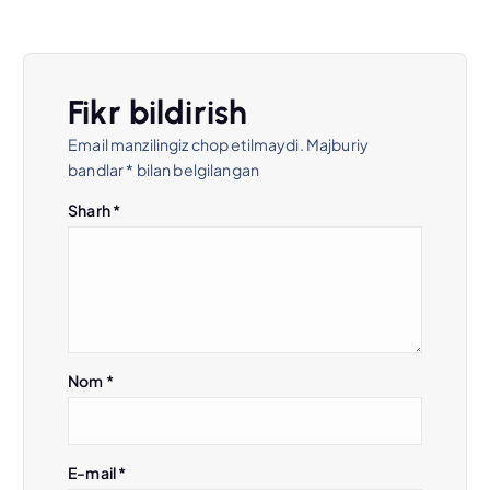
m
e
Fikr bildirish
n
Email manzilingiz chop etilmaydi.
Majburiy
bandlar
*
bilan belgilangan
y
Sharh
*
u
s
i
Nom
*
E-mail
*