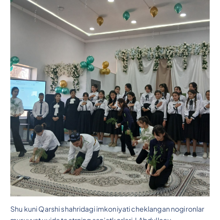
Shu kuni Qarshi shahridagi imkoniyati cheklangan nogironlar
muruvvat uyida teatrning san’atkorlari J.Abdullaev,