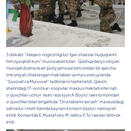
3 dekabr “Xalqaro nogironligi bo’lgan shaxslar huquqlarini
himoya qilish kuni” munosabati bilan Qashqadaryo viloyati
musiqali drama teatr ijodiy jamoasi tomonidan bir qancha
imkoniyati cheklangan maktablar va muruvvat uylarida
“Saxovat va Muruvvat” tadbirlarini tashkil etdi. Qarshi
shahridagi 17-sonli kar-soqovlar maxsus maktab internati
o‘quvchilari uchun teatr rejissyori A.Boyto‘raev tomonidan
o‘quvchilar bilan birgalikda “Ona tabiatni asrash” mavzusidagi
sahna ko‘rinishi hamda bayram konsert dasturi namoyish
etildi. Konsertda E.Mustafoev, M.Jalilov, F.To‘raevlar ishtirok
etdi.