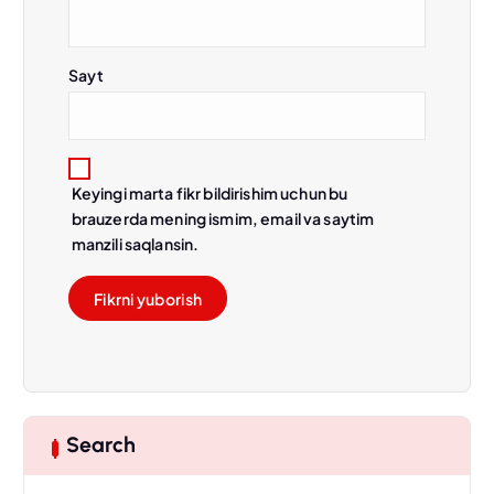
Sayt
Keyingi marta fikr bildirishim uchun bu
brauzerda mening ismim, email va saytim
manzili saqlansin.
Search