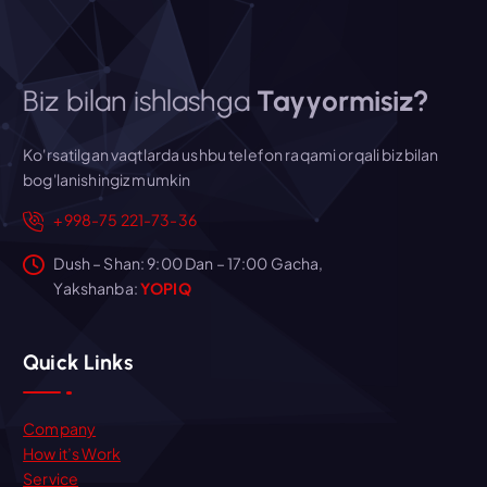
Biz bilan ishlashga
Tayyormisiz?
Ko'rsatilgan vaqtlarda ushbu telefon raqami orqali biz bilan
bog'lanishingiz mumkin
+998-75 221-73-36
Dush – Shan: 9:00 Dan – 17:00 Gacha,
Yakshanba:
YOPIQ
Quick Links
Company
How it’s Work
Service