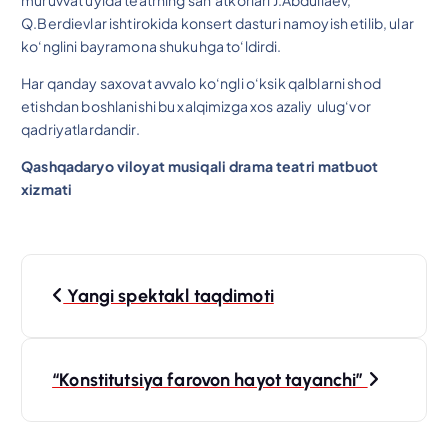
Q.Berdievlar ishtirokida konsert dasturi namoyish etilib, ular
ko‘nglini bayramona shukuhga to‘ldirdi.
Har qanday saxovat avvalo ko‘ngli o‘ksik qalblarni shod
etishdan boshlanishi bu xalqimizga xos azaliy ulug‘vor
qadriyatlardandir.
Qashqadaryo viloyat musiqali drama teatri matbuot
xizmati
P
Yangi spektakl taqdimoti
o
s
“Konstitutsiya farovon hayot tayanchi”
t