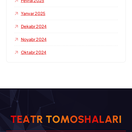
Fevral 2025
Yanvar 2025
Dekabr 2024
Noyabr 2024
Oktabr 2024
T
E
A
T
R
T
O
M
O
S
H
A
L
A
R
I