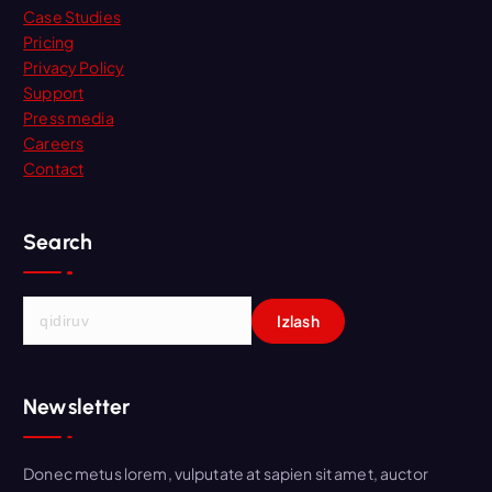
Case Studies
Pricing
Privacy Policy
Support
Press media
Careers
Contact
Search
Q
i
d
i
Newsletter
r
s
h
Donec metus lorem, vulputate at sapien sit amet, auctor
i