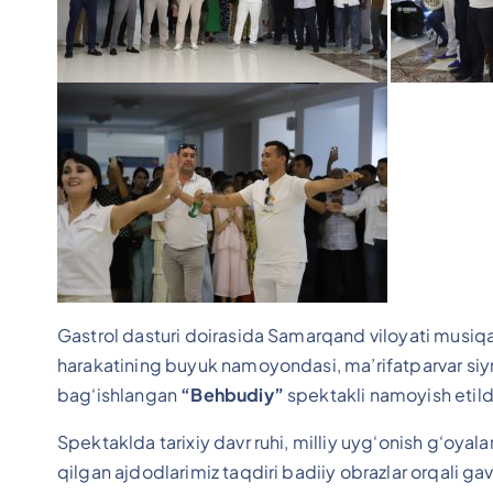
Gastrol dasturi doirasida Samarqand viloyati musiqal
harakatining buyuk namoyondasi, ma’rifatparvar si
bag‘ishlangan
“Behbudiy”
spektakli namoyish etild
Spektaklda tarixiy davr ruhi, milliy uyg‘onish g‘oyalar
qilgan ajdodlarimiz taqdiri badiiy obrazlar orqali gavd