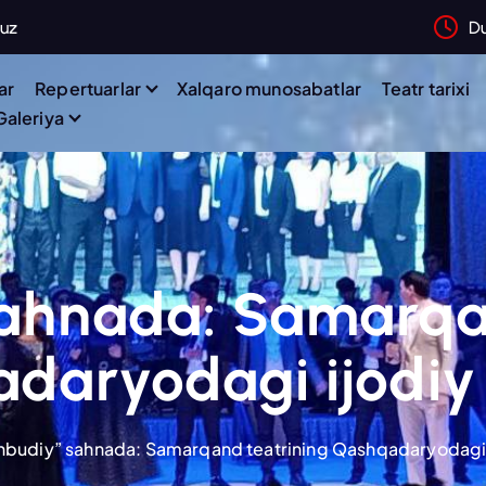
.uz
D
ar
Repertuarlar
Xalqaro munosabatlar
Teatr tarixi
Galeriya
ahnada: Samarqa
daryodagi ijodiy 
hbudiy” sahnada: Samarqand teatrining Qashqadaryodagi i