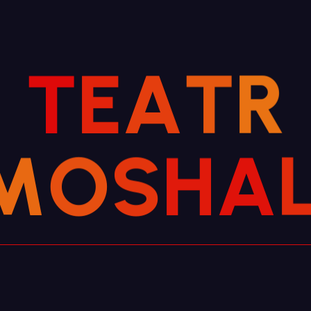
T
E
A
T
R
M
O
S
H
A