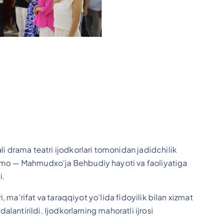
i drama teatri ijodkorlari tomonidan jadidchilik
ymo — Mahmudxo‘ja Behbudiy hayoti va faoliyatiga
i.
i, ma’rifat va taraqqiyot yo‘lida fidoyilik bilan xizmat
alantirildi. Ijodkorlarning mahoratli ijrosi