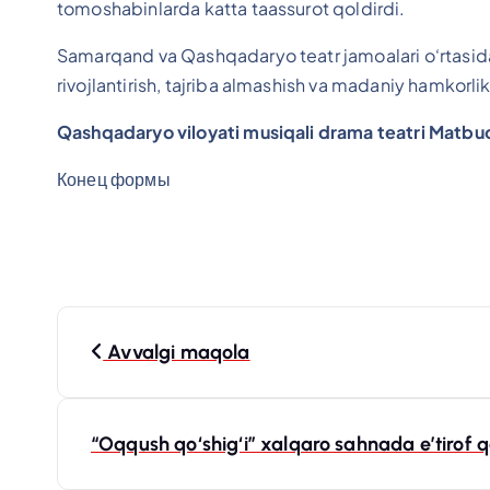
tomoshabinlarda katta taassurot qoldirdi.
Samarqand va Qashqadaryo teatr jamoalari o‘rtasidag
rivojlantirish, tajriba almashish va madaniy hamkor
Qashqadaryo viloyati musiqali drama teatri
Matbuo
Конец формы
P
Avvalgi maqola
o
s
“Oqqush qo‘shig‘i” xalqaro sahnada e’tirof 