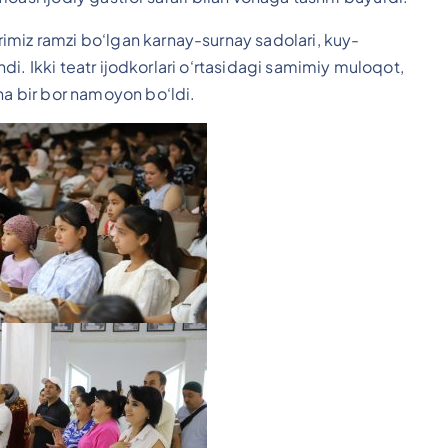
imiz ramzi bo‘lgan karnay-surnay sadolari, kuy-
indi. Ikki teatr ijodkorlari o‘rtasidagi samimiy muloqot,
na bir bor namoyon bo‘ldi.