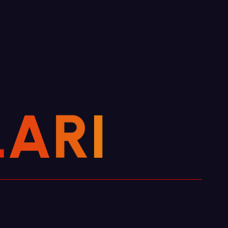
L
A
R
I