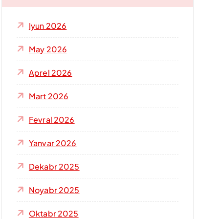
h
i
Iyun 2026
s
h
May 2026
:
Aprel 2026
Mart 2026
Fevral 2026
Yanvar 2026
Dekabr 2025
Noyabr 2025
Oktabr 2025