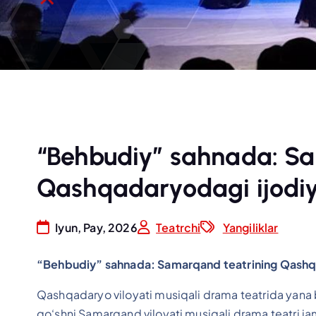
“Behbudiy” sahnada: S
Qashqadaryodagi ijodiy
Iyun, Pay, 2026
Teatrchi
Yangiliklar
“Behbudiy” sahnada: Samarqand teatrining Qashqa
Qashqadaryo viloyati musiqali drama teatrida yana b
qo‘shni Samarqand viloyati musiqali drama teatri jamo