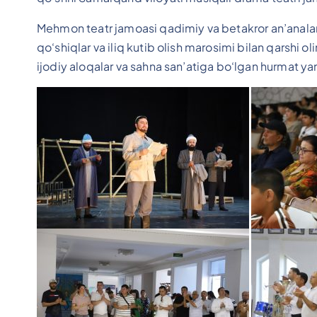
Mehmon teatr jamoasi qadimiy va betakror an’analar
qo‘shiqlar va iliq kutib olish marosimi bilan qarshi ol
ijodiy aloqalar va sahna san’atiga bo‘lgan hurmat ya