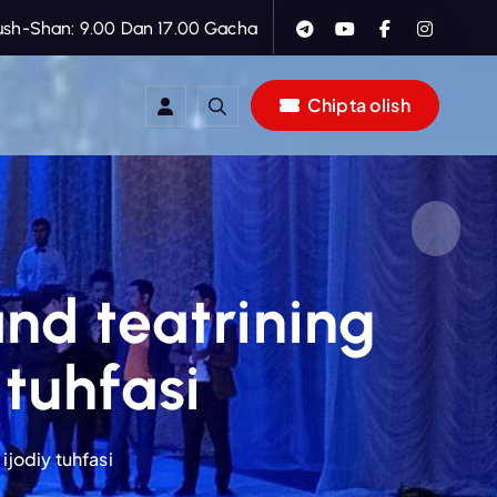
ush-Shan: 9.00 Dan 17.00 Gacha
Chipta olish
nd teatrining
tuhfasi
jodiy tuhfasi