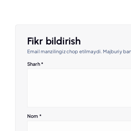
t
m
e
Fikr bildirish
Email manzilingiz chop etilmaydi.
Majburiy ba
n
Sharh
*
y
u
s
Nom
*
i