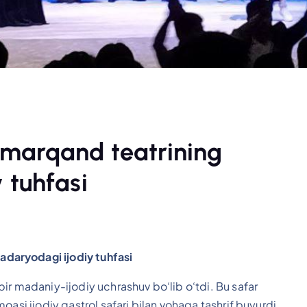
amarqand teatrining
 tuhfasi
daryodagi ijodiy tuhfasi
ir madaniy-ijodiy uchrashuv bo‘lib o‘tdi. Bu safar
asi ijodiy gastrol safari bilan vohaga tashrif buyurdi.