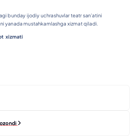
i bunday ijodiy uchrashuvlar teatr san’atini
likni yanada mustahkamlashga xizmat qiladi.
t xizmati
qozondi