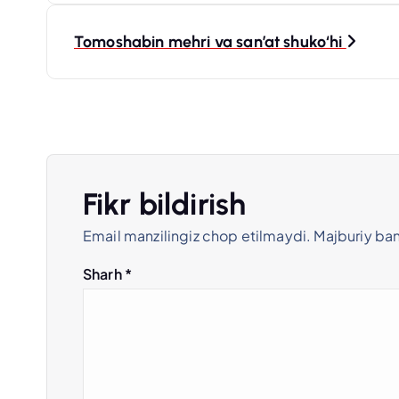
o
s
Tomoshabin mehri va san’at shuko‘hi
t
m
e
Fikr bildirish
Email manzilingiz chop etilmaydi.
Majburiy ba
n
Sharh
*
y
u