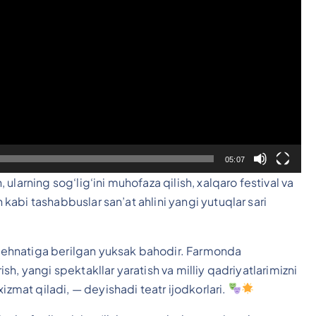
05:07
, ularning sog‘lig‘ini muhofaza qilish, xalqaro festival va
h kabi tashabbuslar san’at ahlini yangi yutuqlar sari
g mehnatiga berilgan yuksak bahodir. Farmonda
rish, yangi spektakllar yaratish va milliy qadriyatlarimizni
izmat qiladi, — deyishadi teatr ijodkorlari.