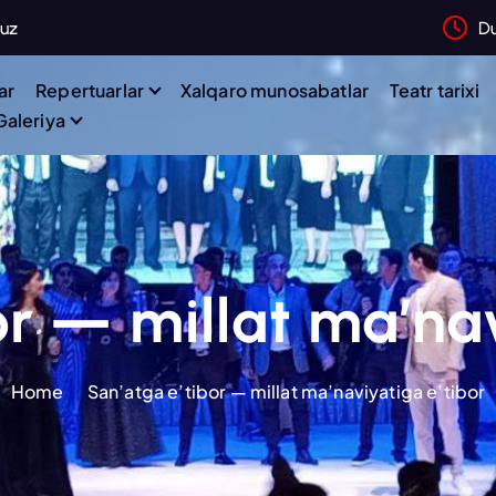
.uz
D
ar
Repertuarlar
Xalqaro munosabatlar
Teatr tarixi
Galeriya
or — millat ma’nav
Home
San’atga e’tibor — millat ma’naviyatiga e’tibor