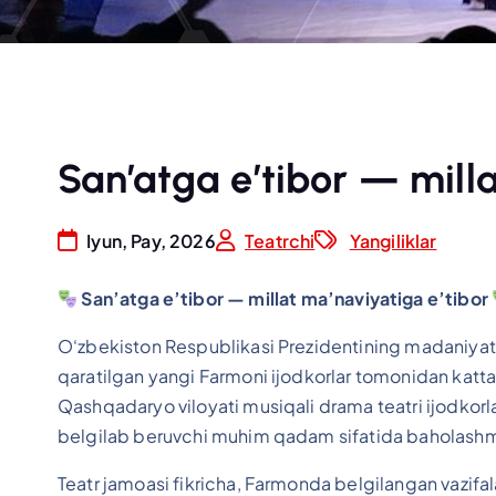
San’atga e’tibor — mill
Iyun, Pay, 2026
Teatrchi
Yangiliklar
San’atga e’tibor — millat ma’naviyatiga e’tibor
O‘zbekiston Respublikasi Prezidentining madaniyat, 
qaratilgan yangi Farmoni ijodkorlar tomonidan katt
Qashqadaryo viloyati musiqali drama teatri ijodkorla
belgilab beruvchi muhim qadam sifatida baholas
Teatr jamoasi fikricha, Farmonda belgilangan vazifa