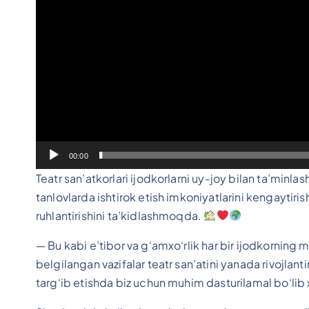
00:00
Teatr san’atkorlari ijodkorlarni uy-joy bilan ta’minlash
tanlovlarda ishtirok etish imkoniyatlarini kengaytiris
ruhlantirishini ta’kidlashmoqda.
— Bu kabi e’tibor va g‘amxo‘rlik har bir ijodkornin
belgilangan vazifalar teatr san’atini yanada rivojlanti
targ‘ib etishda biz uchun muhim dasturilamal bo‘lib x