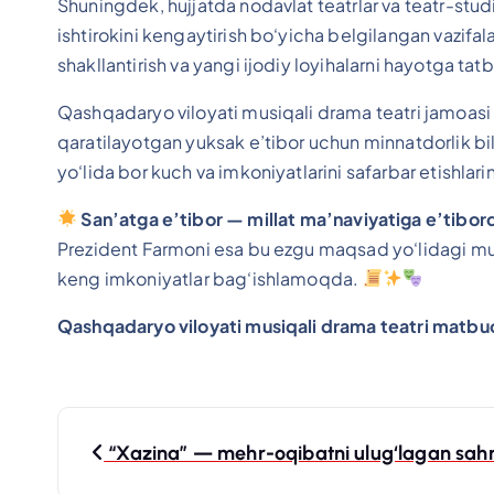
Shuningdek, hujjatda nodavlat teatrlar va teatr-studi
ishtirokini kengaytirish bo‘yicha belgilangan vazifa
shakllantirish va yangi ijodiy loyihalarni hayotga tatb
Qashqadaryo viloyati musiqali drama teatri jamoas
qaratilayotgan yuksak e’tibor uchun minnatdorlik bi
yo‘lida bor kuch va imkoniyatlarini safarbar etishlar
San’atga e’tibor — millat ma’naviyatiga e’tibord
Prezident Farmoni esa bu ezgu maqsad yo‘lidagi muh
keng imkoniyatlar bag‘ishlamoqda.
Qashqadaryo viloyati musiqali drama teatri matbu
P
“Xazina” — mehr-oqibatni ulug‘lagan sahn