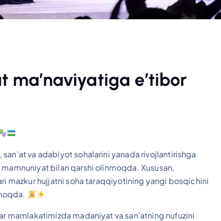
at ma’naviyatiga e’tibor
san’at va adabiyot sohalarini yanada rivojlantirishga
a mamnuniyat bilan qarshi olinmoqda. Xususan,
ri mazkur hujjatni soha taraqqiyotining yangi bosqichini
hmoqda.
lar mamlakatimizda madaniyat va san’atning nufuzini