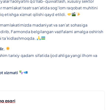
yalar faoliyatini qo‘llab-quvvatlash, xususiy sektor
lar mamlakat teatr san’atida sog‘lom raqobat muhitini
iq etishga xizmat qilishi qayd etildi.
i mamlakatimizda madaniyat va san’at sohasiga
ldirib, Farmonda belgilangan vazifalarni amalga oshirish
ini ta’kidlashmoqda.
ir.
im tarixiy qadam sifatida ijod ahliga yangi ilhom va
ot xizmati
a asari