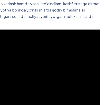
quvvatlash hamda yosh iste’dodlarni kashf etishga xizmat
abiyot va boshqa yo‘nalishlarda ijodiy birlashmalar
atilgani sohada faoliyat yuritayotgan mutaxassislarda