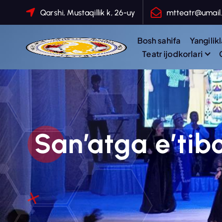
S
Qarshi, Mustaqillik k, 26-uy
mtteatr@umail
k
i
Bosh sahifa
Yangilikl
p
Teatr ijodkorlari
t
o
c
o
n
t
San’atga e’tib
e
n
t