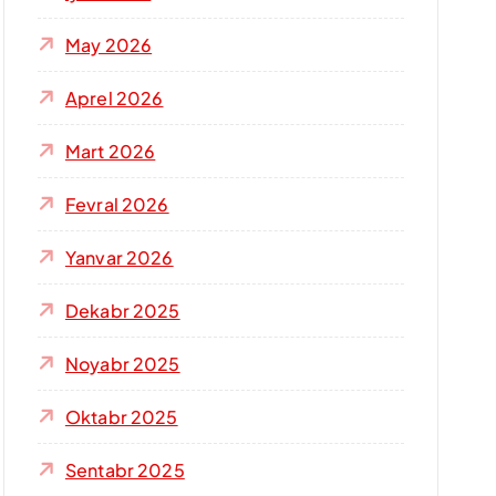
s
h
May 2026
:
Aprel 2026
Mart 2026
Fevral 2026
Yanvar 2026
Dekabr 2025
Noyabr 2025
Oktabr 2025
Sentabr 2025