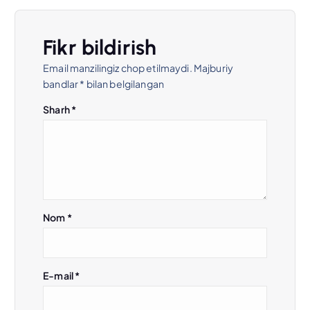
n
Fikr bildirish
y
Email manzilingiz chop etilmaydi.
Majburiy
bandlar
*
bilan belgilangan
u
Sharh
*
s
i
Nom
*
E-mail
*