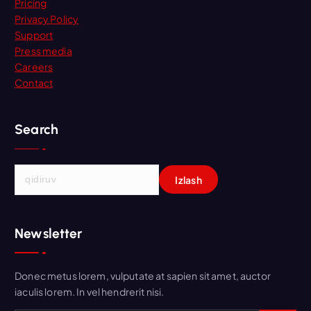
Pricing
Privacy Policy
Support
Press media
Careers
Contact
Search
Q
i
d
i
Newsletter
r
s
h
Donec metus lorem, vulputate at sapien sit amet, auctor
i
iaculis lorem. In vel hendrerit nisi.
s