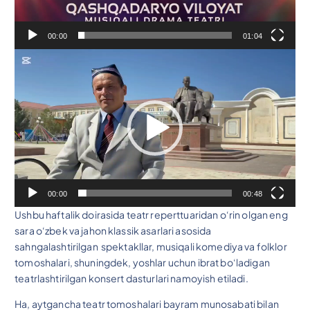
e
y
00:00
01:04
e
V
r
i
d
e
o
P
l
e
y
00:00
00:48
e
Ushbu haftalik doirasida teatr reperttuaridan o‘rin olgan eng
r
sara o‘zbek va jahon klassik asarlari asosida
sahngalashtirilgan spektakllar, musiqali komediya va folklor
tomoshalari, shuningdek, yoshlar uchun ibrat bo‘ladigan
teatrlashtirilgan konsert dasturlari namoyish etiladi.
Ha, aytgancha teatr tomoshalari bayram munosabati bilan