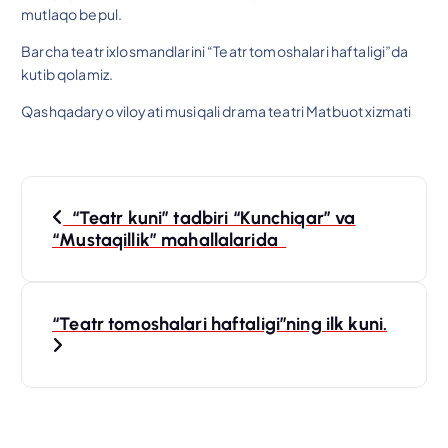
mutlaqo bepul.
Barcha teatr ixlosmandlarini “Teatr tomoshalari haftaligi”da
kutib qolamiz.
Qashqadaryo viloyati musiqali drama teatri Matbuot xizmati
P
“Teatr kuni” tadbiri “Kunchiqar” va
o
“Mustaqillik” mahallalarida
s
“Teatr tomoshalari haftaligi”ning ilk kuni.
t
m
e