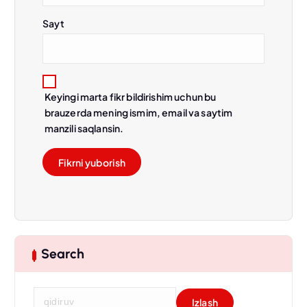
Sayt
Keyingi marta fikr bildirishim uchun bu
brauzerda mening ismim, email va saytim
manzili saqlansin.
Search
Q