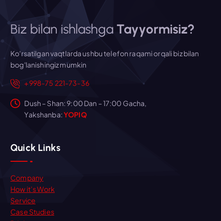
Biz bilan ishlashga
Tayyormisiz?
Ko'rsatilgan vaqtlarda ushbu telefon raqami orqali biz bilan
bog'lanishingiz mumkin
+998-75 221-73-36
Dush – Shan: 9:00 Dan – 17:00 Gacha,
Yakshanba:
YOPIQ
Quick Links
Company
How it’s Work
Service
Case Studies