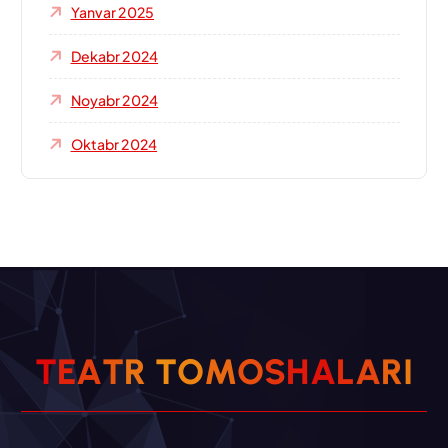
Yanvar 2025
Dekabr 2024
Noyabr 2024
Oktabr 2024
T
E
A
T
R
T
O
M
O
S
H
A
L
A
R
I