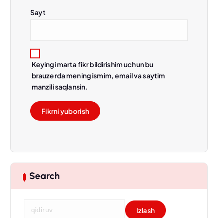
Sayt
Keyingi marta fikr bildirishim uchun bu
brauzerda mening ismim, email va saytim
manzili saqlansin.
Search
Q
i