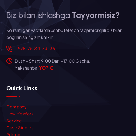
Biz bilan ishlashga
Tayyormisiz?
Ko'rsatilgan vaqtlarda ushbu telefon raqami orqali biz bilan
bog'lanishingiz mumkin
+998-75 221-73-36
Dush – Shan: 9:00 Dan – 17:00 Gacha,
Yakshanba:
YOPIQ
Quick Links
Company
How it’s Work
Service
Case Studies
Pricing