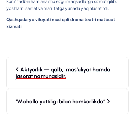
kuni” tadbiri ham ana shu ezgu maqsadlarga xizmat qilib,
yoshlarni san’at va ma’rifatga yanada yaqinlashtirdi.
Qashqadaryo viloyati musiqali drama teatri matbuot
xizmati
P
Aktyorlik — qalb, mas’uliyat hamda
o
jasorat namunasidir.
s
“Mahalla yettiligi bilan hamkorlikda”
t
m