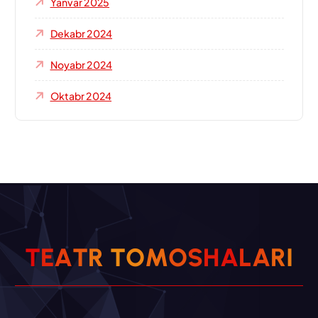
Yanvar 2025
Dekabr 2024
Noyabr 2024
Oktabr 2024
T
E
A
T
R
T
O
M
O
S
H
A
L
A
R
I