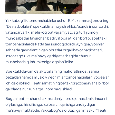
Yakkabog‘lik tomomshabinlar uchun R.Muxammadjonovning
“Davlat bolalari” spektakli namoyish etildi. Asarda inson qadri,
vatanparvarlik, mehr-oqibat va jamiyatdagi turli ijtimoiy
munosabatlar ta’sirchan badiiy ifoda etilgan bo‘lib, spektakl
tomoshabinlarda katta taassurot qoldirdi. Ayniqsa, yoshlar
sahnada gavdalantirilgan obrazlar orqali hayot haqiqatlari,
inson taqdiri va ma’naviy qadriyatlar haqida chuqur
mushohada qilish imkoniga ega bo‘ldilar.
Spektakl davomida aktyorlarning mahoratli ijrosi, sahna
bezaklari hamda musiqiy yechimlar tomoshabinlarni voqealar
ichiga olib kirdi. Teatr san’atining betakror jozibasi yana bir bor
qalblarga nur, ruhlarga ilhom bag‘ishladi.
Bugun teatr — shunchaki madaniy hordiq emas, balki insonni
o‘ylashga, his qilishga, xulosa chiqarishga undaydigan
ma’naviy maktabdir. Yakkabog‘da o‘tkazilgan mazkur “Teatr