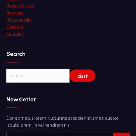
Privacy Policy
Support
Press media
Careers
Contact
Search
Q
i
d
i
Newsletter
r
s
h
Donec metus lorem, vulputate at sapien sit amet, auctor
i
iaculis lorem. In vel hendrerit nisi.
s
h