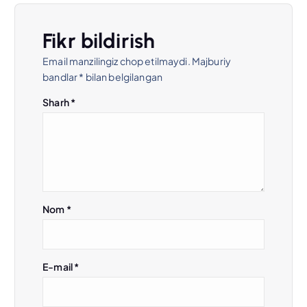
e
n
Fikr bildirish
Email manzilingiz chop etilmaydi.
Majburiy
y
bandlar
*
bilan belgilangan
u
Sharh
*
s
i
Nom
*
E-mail
*