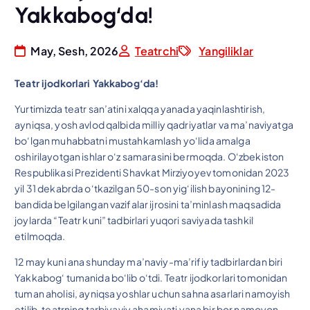
Yakkabog‘da!
May, Sesh, 2026
Teatrchi
Yangiliklar
Teatr ijodkorlari Yakkabog‘da
!
Yurtimizda teatr san’atini xalqqa yanada yaqinlashtirish,
ayniqsa, yosh avlod qalbida milliy qadriyatlar va ma’naviyatga
bo‘lgan muhabbatni mustahkamlash yo‘lida amalga
oshirilayotgan ishlar o‘z samarasini bermoqda. O‘zbekiston
Respublikasi Prezidenti Shavkat Mirziyoyev tomonidan 2023
yil 31 dekabrda o‘tkazilgan 50-son yig‘ilish bayonining 12-
bandida belgilangan vazifalar ijrosini ta’minlash maqsadida
joylarda “Teatr kuni” tadbirlari yuqori saviyada tashkil
etilmoqda.
12 may kuni ana shunday ma’naviy-ma’rifiy tadbirlardan biri
Yakkabog‘ tumanida bo‘lib o‘tdi. Teatr ijodkorlari tomonidan
tuman aholisi, ayniqsa yoshlar uchun sahna asarlari namoyish
etilib, teatrning tarbiyaviy ahamiyati yana bir bor namoyon