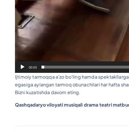
00:00
Ijtimoiy tarmoqqa a’zo bo‘ling hamda spektakllarga 
egasiga aylangan tarmoq obunachilari har hafta shanb
Bizni kuzatishda davom eting.
Qashqadaryo viloyati musiqali drama teatri matbu