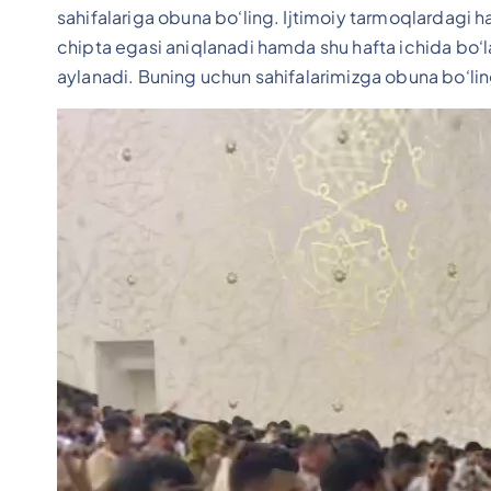
sahifalariga obuna bo‘ling. Ijtimoiy tarmoqlardagi 
chipta egasi aniqlanadi hamda shu hafta ichida bo‘l
aylanadi. Buning uchun sahifalarimizga obuna bo‘ling
V
i
d
e
o
P
l
e
y
e
r