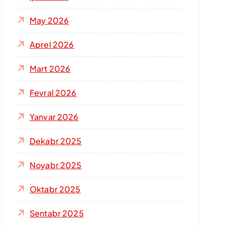
s
h
May 2026
:
Aprel 2026
Mart 2026
Fevral 2026
Yanvar 2026
Dekabr 2025
Noyabr 2025
Oktabr 2025
Sentabr 2025