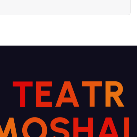
T
E
A
T
R
M
O
S
H
A