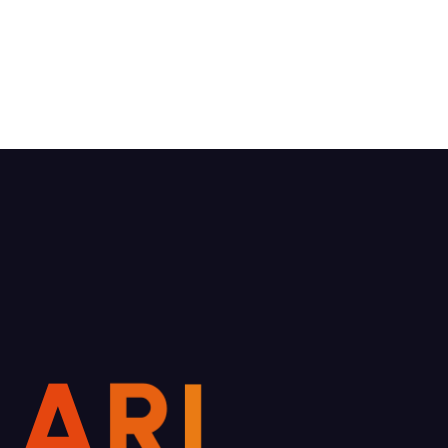
L
A
R
I