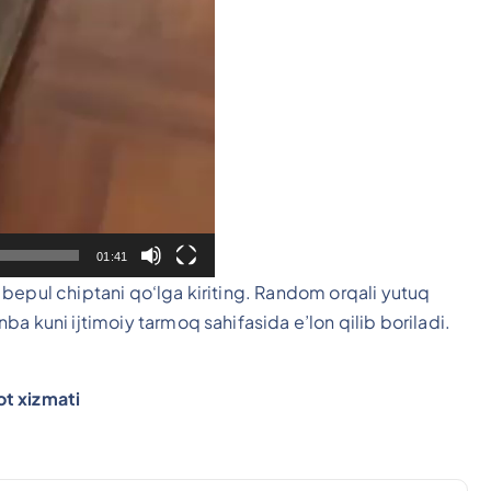
01:41
bepul chiptani qo‘lga kiriting. Random orqali yutuq
a kuni ijtimoiy tarmoq sahifasida e’lon qilib boriladi.
ot xizmati