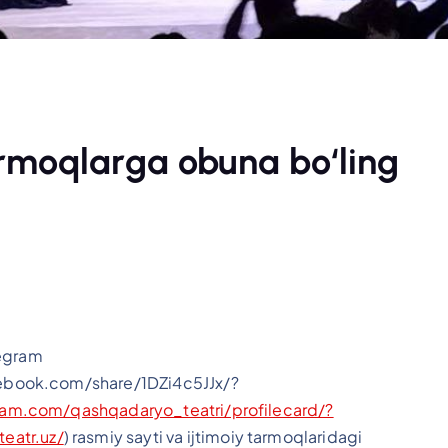
rmoqlarga obuna bo‘ling
legram
ebook.com/share/1DZi4c5JJx/?
ram.com/qashqadaryo_teatri/profilecard/?
teatr.uz/
) rasmiy sayti va ijtimoiy tarmoqlaridagi