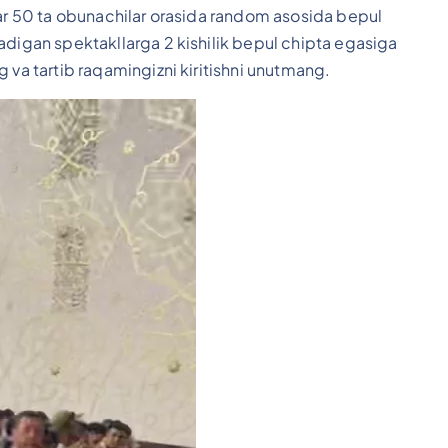
har 50 ta obunachilar orasida random asosida bepul
adigan spektakllarga 2 kishilik bepul chipta egasiga
 va tartib raqamingizni kiritishni unutmang.