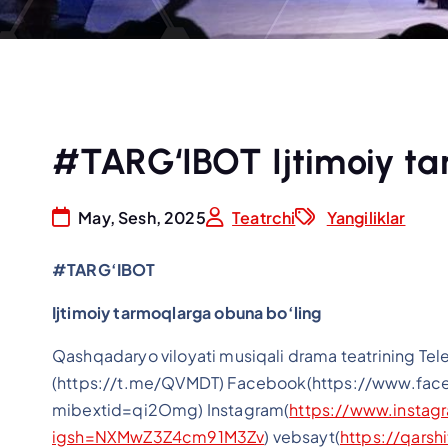
#TARG‘IBOT Ijtimoiy ta
May, Sesh, 2025
Teatrchi
Yangiliklar
#
TARG‘IBOT
Ijtimoiy tarmoqlarga obuna bo‘ling
Qashqadaryo viloyati musiqali drama teatrining Te
(https://t.me/QVMDT) Facebook(https://www.fac
mibextid=qi2Omg) Instagram(
https://www.instag
igsh=NXMwZ3Z4cm91M3Zv
) vebsayt(
https://qarshi