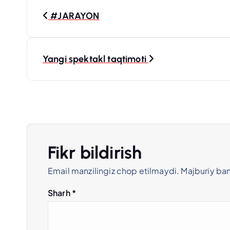
P
#JARAYON
o
s
Yangi spektakl taqtimoti
t
m
e
Fikr bildirish
Email manzilingiz chop etilmaydi.
Majburiy ba
n
Sharh
*
y