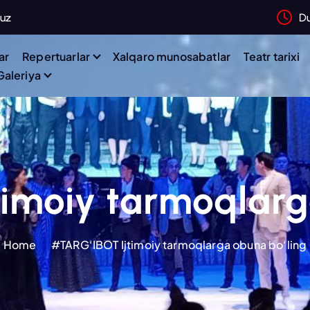
.uz
D
ar
Repertuarlar
Xalqaro munosabatlar
Teatr tarixi
Galeriya
imoiy tarmoqlarg
Home
#TARG‘IBOT Ijtimoiy tarmoqlarga obuna bo‘ling