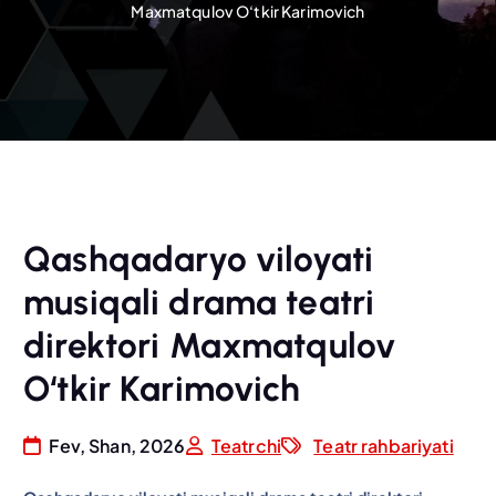
Maxmatqulov O‘tkir Karimovich
Qashqadaryo viloyati
musiqali drama teatri
direktori Maxmatqulov
O‘tkir Karimovich
Fev, Shan, 2026
Teatrchi
Teatr rahbariyati