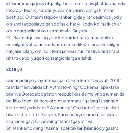
ishlarni amalga joriy etganligi bois, teatr ijodiy jihatdan hamda
moddiy-texnik jihatdan yuqori natijalarni qo‘lga kiritishni
boshladi. O‘.Maxmatqulov rahbarligida yillar kesimida ijodiy
o‘sishni taqqoslaydigan bo‘lsak, har yili ijodiy ko‘rsatkichlar
o‘sib borganligini ko‘rish mumkin. Quyida
O‘.Maxmatqulovning yillar kesimida teatr jamoasi bilan
erishilgan yutuqlarini xalqaro hamkorlik va ularda erishilgan
natijalar bilan yoritiladi. Teatr jamoasi turli festivallarda faol
ishtirok etib, yuqori ko‘rsatgichlarga erishdi.
2018 yil
Qashqadaryo viloyati musiqali drama teatri “Debyut-2018”
teatrlar festivalida Ch.Aytmatovning “Oq kema” spektakli
bilan va Qoraqalpog‘iston respublikasida Mo‘ynoq tumanida
bo‘lib o‘tgan “Xalqaro orol muammaosi”ga bag‘ishlangan
konferinsiyada ham E.A’zamning “Orol bobo” spektakllari
bilan ishtirok etdi. Xorazm, Surxondaryo hamda Toshkent
shaharlariga A.Oripovning “Jannatga yo‘l” va
Sh.Mahkamovning “Xazina” spektakllari bilan ijodiy gastrol