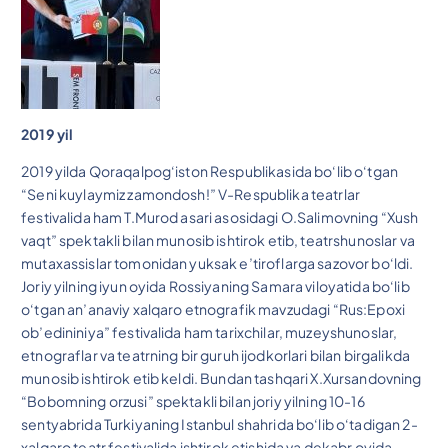
2019 yil
2019 yilda Qoraqalpog‘iston Respublikasida bo‘lib o‘tgan
“Seni kuylaymiz zamondosh!” V-Respublika teatrlar
festivalida ham T.Murod asari asosidagi O.Salimovning “Xush
vaqt” spektakli bilan munosib ishtirok etib, teatrshunoslar va
mutaxassislar tomonidan yuksak e’tiroflarga sazovor bo‘ldi.
Joriy yilning iyun oyida Rossiyaning Samara viloyatida bo‘lib
o‘tgan an’anaviy xalqaro etnografik mavzudagi “Rus:Epoxi
ob’edininiya” festivalida ham tarixchilar, muzeyshunoslar,
etnograflar va teatrning bir guruh ijodkorlari bilan birgalikda
munosib ishtirok etib keldi. Bundan tashqari X.Xursandovning
“Bobomning orzusi” spektakli bilan joriy yilning 10-16
sentyabrida Turkiyaning Istanbul shahrida bo‘lib o‘tadigan 2-
xalqaro teatr festivalida ishtirok etishida va dekabr oyida