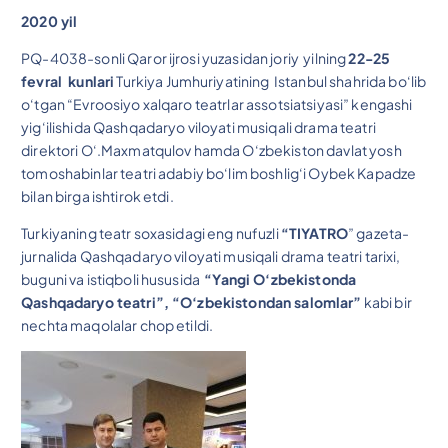
2020 yil
PQ-4038-sonli Qaror ijrosi yuzasidan joriy yilning
22-25
fevral kunlari
Turkiya Jumhuriyatining Istanbul shahrida bo‘lib
o‘tgan “Evroosiyo xalqaro teatrlar assotsiatsiyasi” kengashi
yig‘ilishida Qashqadaryo viloyati musiqali drama teatri
direktori O‘.Maxmatqulov hamda O‘zbekiston davlat yosh
tomoshabinlar teatri adabiy bo‘lim boshlig‘i Oybek Kapadze
bilan birga ishtirok etdi.
Turkiyaning teatr soxasidagi eng nufuzli
“TIYATRO
” gazeta-
jurnalida Qashqadaryo viloyati musiqali drama teatri tarixi,
buguni va istiqboli hususida
“Yangi O‘zbekistonda
Qashqadaryo teatri”, “O‘zbekistondan salomlar”
kabi bir
nechta maqolalar chop etildi.