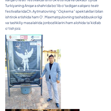
Turkiyaning Anqara shahrida bo‘lib o‘tadigan xalqaro teatr
festivallaridaCh.Aytmatovning “Oq kema” spektakllari bilan
ishtirok etishida ham O‘.Maxmatqulovning tashabbuskorligi
va tashkiliy masalalrida jonbozliklarini ham alohida ta’kidlab
o‘tish joiz.