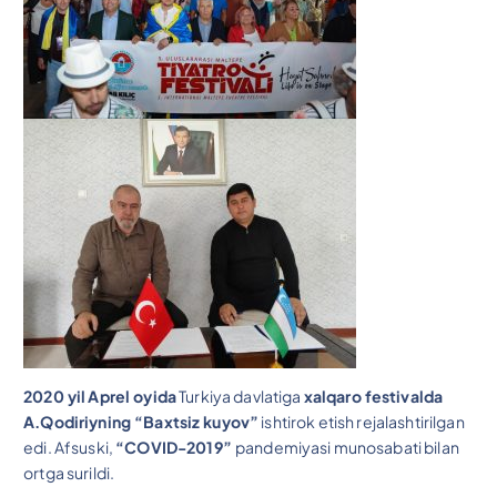
2020 yil
Aprel oyida
Turkiya davlatiga
xalqaro festivalda
A.Qodiriyning “Baxtsiz kuyov”
ishtirok etish rejalashtirilgan
edi. Afsuski,
“COVID-2019”
pandemiyasi munosabati bilan
ortga surildi.