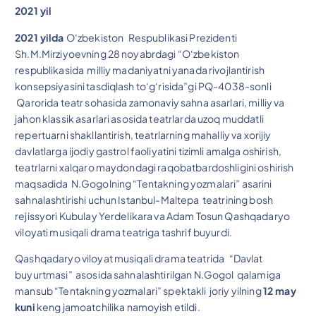
2021 yil
2021 yilda
O‘zbekiston Respublikasi Prezidenti
Sh.M.Mirziyoevning 28 noyabrdagi “O‘zbekiston
respublikasida milliy madaniyatni yanada rivojlantirish
konsepsiyasini tasdiqlash to‘g‘risida”gi PQ-4038-sonli
Qarorida teatr sohasida zamonaviy sahna asarlari, milliy va
jahon klassik asarlari asosida teatrlarda uzoq muddatli
repertuarni shakllantirish, teatrlarning mahalliy va xorijiy
davlatlarga ijodiy gastrol faoliyatini tizimli amalga oshirish,
teatrlarni xalqaro maydondagi raqobatbardoshligini oshirish
maqsadida N.Gogolning “Tentakning yozmalari” asarini
sahnalashtirishi uchun Istanbul-Maltepa teatrining bosh
rejissyori Kubulay Yerdelikara va Adam Tosun Qashqadaryo
viloyati musiqali drama teatriga tashrif buyurdi.
Qashqadaryo viloyat musiqali drama teatrida “Davlat
buyurtmasi” asosida sahnalashtirilgan N.Gogol qalamiga
mansub “Tentakning yozmalari” spektakli joriy yilning
12 may
kuni
keng jamoatchilika namoyish etildi.