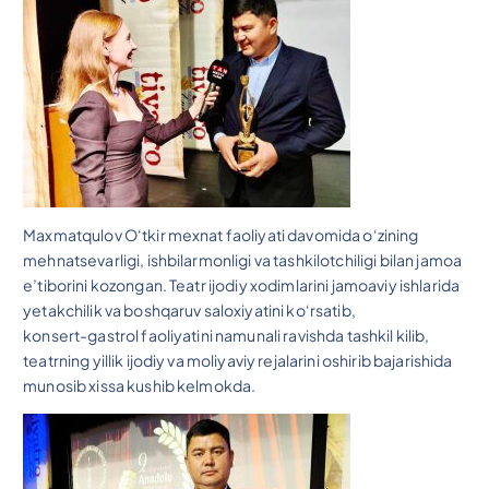
Maxmatqulov O‘tkir mexnat faoliyati davomida o‘zining
mehnatsevarligi, ishbilarmonligi va tashkilotchiligi bilan jamoa
e’tiborini kozongan. Teatr ijodiy xodimlarini jamoaviy ishlarida
yetakchilik va boshqaruv saloxiyatini ko‘rsatib,
konsert-gastrol faoliyatini namunali ravishda tashkil kilib,
teatrning yillik ijodiy va moliyaviy rejalarini oshirib bajarishida
munosib xissa kushib kelmokda.