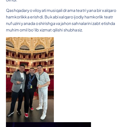
Qashqadaryo viloyati musiqali drama teatri yana bir xalqaro
hamkorlikka erishdi. Bu kabi xalqaro ijodiy hamkorlik teatr
nufuzini yanada oshirishga va jahon sahnalarini zabt etishda
muhim omil bo‘lib xizmat qilishi shubhasiz.