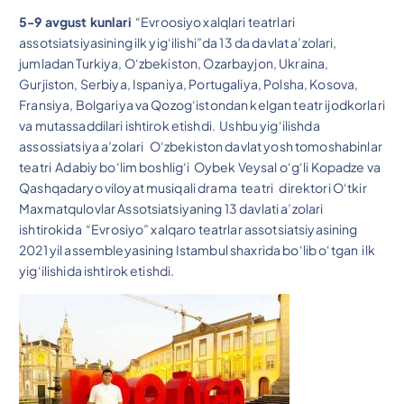
5-9 avgust kunlari
“Evroosiyo xalqlari teatrlari
assotsiatsiyasining ilk yig‘ilishi”da 13 da davlat a’zolari,
jumladan Turkiya, O‘zbekiston, Ozarbayjon, Ukraina,
Gurjiston, Serbiya, Ispaniya, Portugaliya, Polsha, Kosova,
Fransiya, Bolgariya va Qozog‘istondan kelgan teatr ijodkorlari
va mutassaddilari ishtirok etishdi. Ushbu yig‘ilishda
assossiatsiya a’zolari O‘zbekiston davlat yosh tomoshabinlar
teatri Adabiy bo‘lim boshlig‘i Oybek Veysal o‘g‘li Kopadze va
Qashqadaryo viloyat musiqali drama teatri direktori O‘tkir
Maxmatqulovlar Assotsiatsiyaning 13 davlati a’zolari
ishtirokida “Evrosiyo” xalqaro teatrlar assotsiatsiyasining
2021 yil assembleyasining Istambul shaxrida bo‘lib o‘tgan ilk
yig‘ilishida ishtirok etishdi.