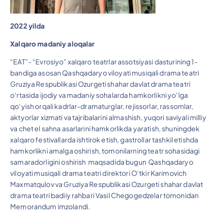
2022 yilda
Xalqaro madaniy aloqalar
“EAT”- “Evrosiyo” xalqaro teatrlar assotsiyasi dasturining 1-
bandiga asosan Qashqadaryo viloyati musiqali drama teatri
Gruziya Respublikasi Ozurgeti shahar davlat drama teatri
o‘rtasida ijodiy va madaniy sohalarda hamkorlikni yo‘lga
qo‘yish orqali kadrlar-dramaturglar, rejissorlar, rassomlar,
aktyorlar xizmati va tajribalarini almashish, yuqori saviyali milliy
va chet el sahna asarlarini hamkorlikda yaratish, shuningdek
xalqaro festivallarda ishtirok etish, gastrollar tashkil etishda
hamkorlikni amalga oshirish, tomonilarning teatr sohasidagi
samaradorligini oshirish maqsadida bugun Qashqadaryo
viloyati musiqali drama teatri direktori O‘tkir Karimovich
Maxmatqulov va Gruziya Respublikasi Ozurgeti shahar davlat
drama teatri badiiy rahbari Vasil Chegogedzelar tomonidan
Memorandum imzolandi.