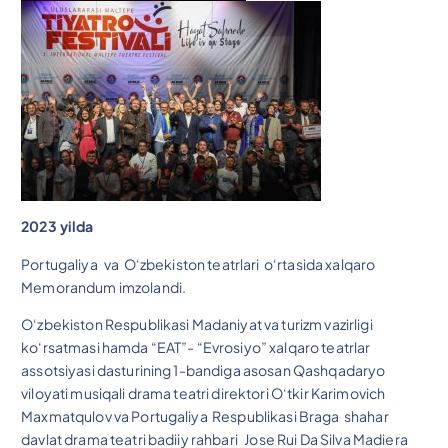
2023 yilda
Portugaliya va O‘zbekiston teatrlari o‘rtasida xalqaro
Memorandum imzolandi.
O‘zbekiston Respublikasi Madaniyat va turizm vazirligi
ko‘rsatmasi hamda “EAT”- “Evrosiyo” xalqaro teatrlar
assotsiyasi dasturining 1-bandiga asosan Qashqadaryo
viloyati musiqali drama teatri direktori O‘tkir Karimovich
Maxmatqulov va Portugaliya Respublikasi Braga shahar
davlat drama teatri badiiy rahbari Jose Rui Da Silva Madiera