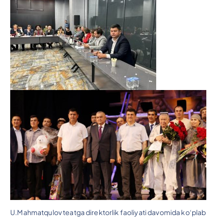
U.Mahmatqulov teatga direktorlik faoliyati davomida ko‘plab