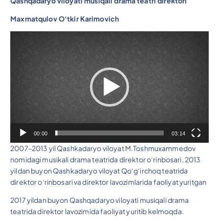
Qash
q
adaryo viloyati musiqali drama teatri direktori
Maxmatqulov O‘tkir Karimovich
V
i
d
e
o
P
l
e
y
00:00
03:14
e
2007-2013 yil Qashkadaryo viloyat M.Toshmuxammedov
r
nomidagi musikali drama teatrida direktor o‘rinbosari, 2013
yildan buyon Qashkadaryo viloyat Qo‘g‘irchoq teatrida
direktor o‘rinbosari va direktor lavozimlarida faoliyat yuritgan
2017 yildan buyon Qashqadaryo viloyati musiqali drama
teatrida direktor lavozimida faoliyat yuritib kelmoqda.