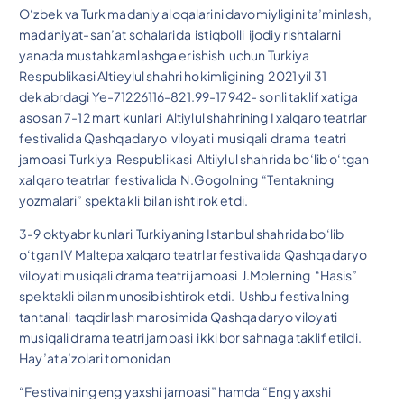
O‘zbek va Turk madaniy aloqalarini davomiyligini ta’minlash,
madaniyat-san’at sohalarida istiqbolli ijodiy rishtalarni
yanada mustahkamlashga erishish uchun Turkiya
Respublikasi Altieylul shahri hokimligining 2021 yil 31
dekabrdagi Ye-71226116-821.99-17942- sonli taklif xatiga
asosan 7-12 mart kunlari Altiylul shahrining I xalqaro teatrlar
festivalida Qashqadaryo viloyati musiqali drama teatri
jamoasi Turkiya Respublikasi Altiiylul shahrida bo‘lib o‘tgan
xalqaro teatrlar festivalida N.Gogolning “Tentakning
yozmalari” spektakli bilan ishtirok etdi.
3-9 oktyabr kunlari Turkiyaning Istanbul shahrida bo‘lib
o‘tgan IV Maltepa xalqaro teatrlar festivalida Qashqadaryo
viloyati musiqali drama teatri jamoasi J.Molerning “Hasis”
spektakli bilan munosib ishtirok etdi. Ushbu festivalning
tantanali taqdirlash marosimida Qashqadaryo viloyati
musiqali drama teatri jamoasi ikki bor sahnaga taklif etildi.
Hay’at a’zolari tomonidan
“Festivalning eng yaxshi jamoasi” hamda “Eng yaxshi