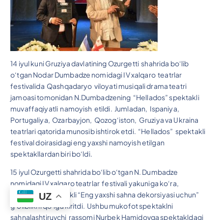
14 iyul kuni Gruziya davlatining Ozurgetti shahrida bo‘lib
o‘tgan Nodar Dumbadze nomidagi IV xalqaro teatrlar
festivalida Qashqadaryo viloyati musiqali drama teatri
jamoasi tomonidan N.Dumbadzening “Hellados” spektakli
muvaffaqiyatli namoyish etildi. Jumladan, Ispaniya,
Portugaliya, Ozarbayjon, Qozog‘iston, Gruziya va Ukraina
teatrlari qatorida munosib ishtirok etdi. “Hellados” spektakli
festival doirasidagi eng yaxshi namoyish etilgan
spektakllardan biri bo‘ldi.
15 iyul Ozurgetti shahrida bo‘lib o‘tgan N. Dumbadze
nomidagi IV xalqaro teatrlar festivali yakuniga ko‘ra,
“Hellados” spektakli “Eng yaxshi sahna dekorsiyasi uchun”
UZ
g‘oliblikni qo‘lga kiritdi. Ushbu mukofot spektaklni
sahnalashtiruvchi rassomi Nurbek Hamidovga spektakldagi