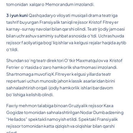
tomonidan xalqaro Memorandum imzolandi.
3 iyun kuni
Qashqadaryo viloyati musiqali drama teatriga
tashrif buyurgan Fransiyalik taniqli rejissor Kristof Fitreyer
karnay-surnay navolari bilan qarshi olindi. Teatr ijodiy jamoasi
bilan uchrashuv samimiy suhbat asnosida o‘tdi. Uchrashuvda
rejissor faoliyatiga bog‘liq ishlar va kelgusi rejalar haqida aytib
o‘tildi.
Shundan so‘ng teatr direktori O‘tkir Maxmatqulov va Kristof
Fetrier o‘rtasida o‘zaro hamkorlik shartnomasi imzolandi.
Shartnomaga muvofiq K.Fitreyer kelgusi yillarda teatr
repertuari uchun munosib jahon klassik asarlaridan birini
sahnalashtirish orqali ijodiy hamkorlik ishlari bardavom
bo‘lishiga kelishib olindi.
Faxriy mehmon talabiga binoan Gruziyalik rejissor Kaxa
Gogidze tomonidan sahnalashtirilgan Nodar Dumbadzening
“Hellados” spektakli namoyish etildi. Spektakl Fransiyalik
rejissor tomonidan katta qiziqish va olqishlar bilan qarshi
olindi.