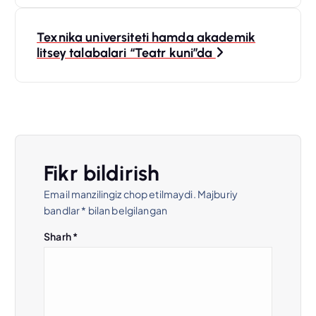
s
Texnika universiteti hamda akademik
t
litsey talabalari “Teatr kuni”da
m
e
n
Fikr bildirish
y
Email manzilingiz chop etilmaydi.
Majburiy
bandlar
*
bilan belgilangan
u
Sharh
*
s
i