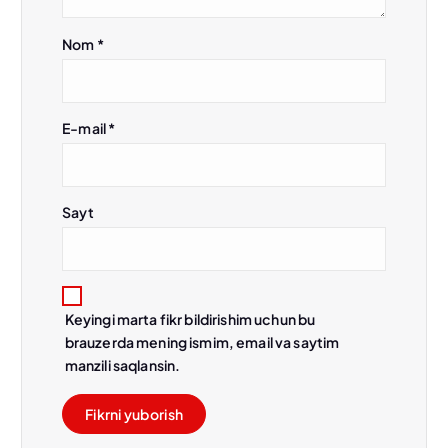
Nom
*
E-mail
*
Sayt
Keyingi marta fikr bildirishim uchun bu
brauzerda mening ismim, email va saytim
manzili saqlansin.