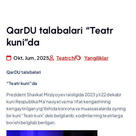
QarDU talabalari “Teatr
kuni”da
Okt, Jum, 2025
Teatrchi
Yangiliklar
QarDU talabalari
“Teatr kuni”da
Prezident Shavkat Mirziyoyev raisligida 2023 yil 22 dekabr
kuni Respublika Ma’naviyat va ma’rifat kengashining
kengaytirilgan yig‘ilishida korxona va muassasalarda oyning
bir kuni “Teatr kuni” deb belgilanib, xodimlarning teatrlarga
borishi belgilab berilgan.