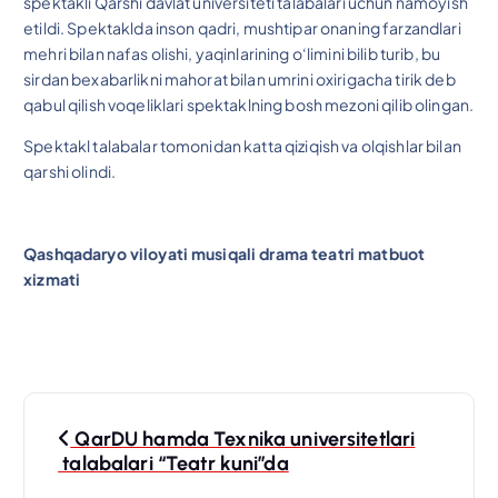
spektakli Qarshi davlat universiteti talabalari uchun namoyish
etildi. Spektaklda inson qadri, mushtipar onaning farzandlari
mehri bilan nafas olishi, yaqinlarining o‘limini bilib turib, bu
sirdan bexabarlikni mahorat bilan umrini oxirigacha tirik deb
qabul qilish voqeliklari spektaklning bosh mezoni qilib olingan.
Spektakl talabalar tomonidan katta qiziqish va olqishlar bilan
qarshi olindi.
Qashqadaryo viloyati musiqali drama teatri matbuot
xizmati
P
QarDU hamda Texnika universitetlari
o
talabalari “Teatr kuni”da