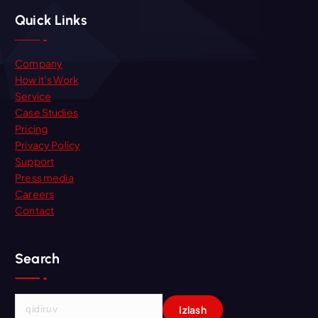
Quick Links
Company
How it’s Work
Service
Case Studies
Pricing
Privacy Policy
Support
Press media
Careers
Contact
Search
Q
i