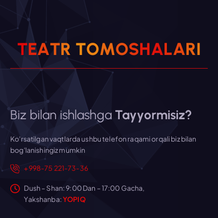
T
E
A
T
R
T
O
M
O
S
H
A
L
A
R
I
Biz bilan ishlashga
Tayyormisiz?
Ko'rsatilgan vaqtlarda ushbu telefon raqami orqali biz bilan
bog'lanishingiz mumkin
+998-75 221-73-36
Dush – Shan: 9:00 Dan – 17:00 Gacha,
Yakshanba:
YOPIQ