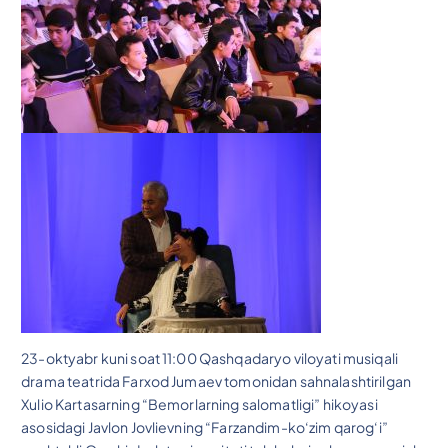
23-oktyabr kuni soat 11:00 Qashqadaryo viloyati musiqali
drama teatrida Farxod Jumaev tomonidan sahnalashtirilgan
Xulio Kartasarning “Bemorlarning salomatligi” hikoyasi
asosidagi Javlon Jovlievning “Farzandim-ko‘zim qarog‘i”