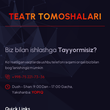
T
E
A
T
R
T
O
M
O
S
H
A
L
A
R
I
Biz bilan ishlashga
Tayyormisiz?
Ko'rsatilgan vaqtlarda ushbu telefon raqami orqali biz bilan
bog'lanishingiz mumkin
+998-75 221-73-36
Dush – Shan: 9:00 Dan – 17:00 Gacha,
Yakshanba:
YOPIQ
Quick Links