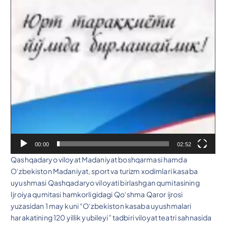
00:00
02:52
Qashqadaryo viloyat Madaniyat boshqarmasi hamda
O‘zbekiston Madaniyat, sport va turizm xodimlari kasaba
uyushmasi Qashqadaryo viloyati birlashgan qumitasining
Ijroiya qumitasi hamkorligidagi Qo‘shma Qaror ijrosi
yuzasidan 1 may kuni “O‘zbekiston kasaba uyushmalari
harakatining 120 yillik yubileyi” tadbiri viloyat teatri sahnasida