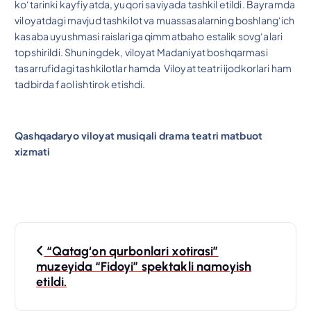
ko‘tarinki kayfiyatda, yuqori saviyada tashkil etildi. Bayramda
viloyatdagi mavjud tashkilot va muassasalarning boshlang‘ich
kasaba uyushmasi raislariga qimmatbaho estalik sovg‘alari
topshirildi. Shuningdek, viloyat Madaniyat boshqarmasi
tasarrufidagi tashkilotlar hamda Viloyat teatri ijodkorlari ham
tadbirda faol ishtirok etishdi.
Qashqadaryo viloyat musiqali drama teatri matbuot
xizmati
P
“Qatag‘on qurbonlari xotirasi”
o
muzeyida “Fidoyi” spektakli namoyish
etildi.
s