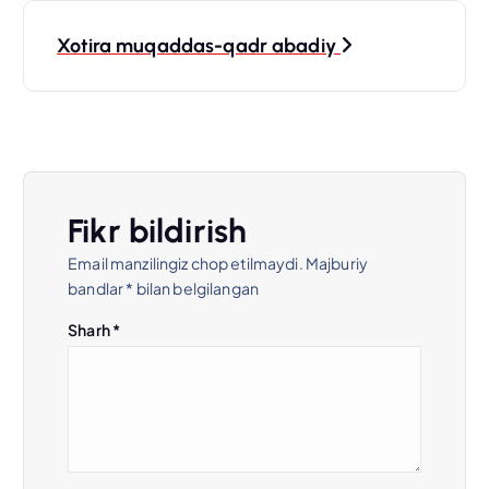
t
Xotira muqaddas-qadr abadiy
m
e
n
Fikr bildirish
y
Email manzilingiz chop etilmaydi.
Majburiy
bandlar
*
bilan belgilangan
u
Sharh
*
s
i