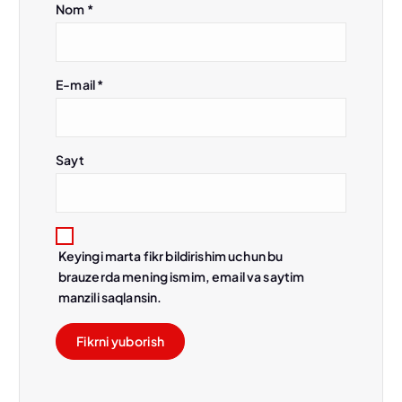
Nom
*
E-mail
*
Sayt
Keyingi marta fikr bildirishim uchun bu
brauzerda mening ismim, email va saytim
manzili saqlansin.