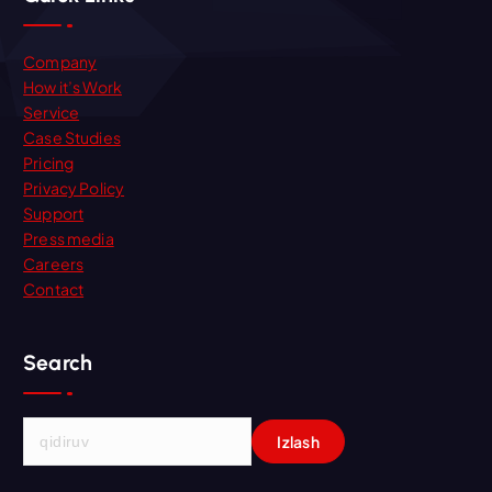
Company
How it’s Work
Service
Case Studies
Pricing
Privacy Policy
Support
Press media
Careers
Contact
Search
Q
i
d