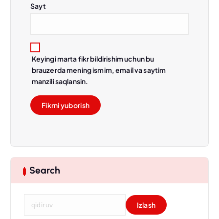
Sayt
Keyingi marta fikr bildirishim uchun bu
brauzerda mening ismim, email va saytim
manzili saqlansin.
Search
Q
i