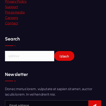
Privacy Policy
Support
Press media
Careers
Contact
Search
Q
i
d
i
Newsletter
r
s
h
Donec metus lorem, vulputate at sapien sit amet, auctor
i
iaculis lorem. In vel hendrerit nisi.
s
h