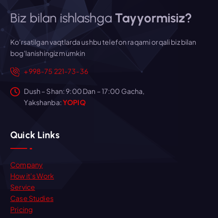
Biz bilan ishlashga
Tayyormisiz?
Ko'rsatilgan vaqtlarda ushbu telefon raqami orqali biz bilan
bog'lanishingiz mumkin
+998-75 221-73-36
Dush – Shan: 9:00 Dan – 17:00 Gacha,
Yakshanba:
YOPIQ
Quick Links
Company
How it’s Work
Service
Case Studies
Pricing