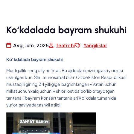
Ko‘kdalada bayram shukuhi
Avg, Jum, 2025
Teatrchi
Yangiliklar
Ko‘kdalada bayram shukuhi
Mustqallik -eng oliy ne’mat. Bu ajdodlarimizning asriy orzusi
ushulgan kun. Shu munosabat bilan O‘zbekiston Respublikasi
mustaqilligining 34 yilligiga bag‘ishlangan «Vatan uchun
millat uchun xalq uchun!» shiori ostida bo‘lib o‘tayotgan
tantanali bayram konsert tantanalari Ko‘kdala tumanida
yufori saviyada tashkil etildi.