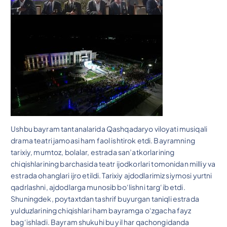
Ushbu bayram tantanalarida Qashqadaryo viloyati musiqali
drama teatri jamoasi ham faol ishtirok etdi. Bayramning
tarixiy, mumtoz, bolalar, estrada san’atkorlarining
chiqishlarining barchasida teatr ijodkorlari tomonidan milliy va
estrada ohanglari ijro etildi. Tarixiy ajdodlarimiz siymosi yurtni
qadrlashni, ajdodlarga munosib bo‘lishni targ‘ib etdi.
Shuningdek, poytaxtdan tashrif buyurgan taniqli estrada
yulduzlarining chiqishlari ham bayramga o‘zgacha fayz
bag‘ishladi. Bayram shukuhi bu yil har qachongidanda