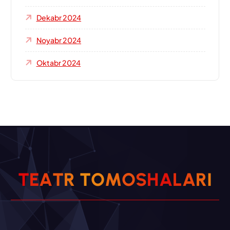
Dekabr 2024
Noyabr 2024
Oktabr 2024
T
E
A
T
R
T
O
M
O
S
H
A
L
A
R
I