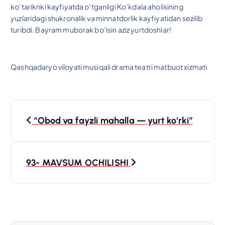
ko‘tariknki kayfiyatda o‘tganligi Ko‘kdala aholisining
yuzlaridagi shukronalik va minnatdorlik kayfiyatidan sezilib
turibdi. Bayram muborak bo‘lsin aziz yurtdoshlar!
Qashqadaryo viloyati musiqali drama teatri matbuot xizmati
P
“Obod va fayzli mahalla — yurt koʻrki”
o
s
93- MAVSUM OCHILISHI
t
m