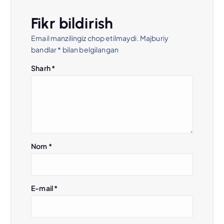
e
Fikr bildirish
n
Email manzilingiz chop etilmaydi.
Majburiy
bandlar
*
bilan belgilangan
y
Sharh
*
u
s
i
Nom
*
E-mail
*