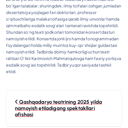
bo‘lgan talabalar, shuningdek, ilmiy toifalari oshgan,jumladan
dissertatsiya yoqlagan fan doktorlari, professor
o‘qituvchilariga malaka toifasiga qarab ilmiy unvonlar hamda
qimmatbaho esdalik sovg‘alari tantanali ravishda topshirildi.
Shundan so‘ng teatr ijodkorlari tomonidan konsert dasturi
namoyish etildi. Konsertda jonli ijro hamda fonogrammadan
foydalangan holda milliy mumtoz kuy-qo‘shiqlar guldastasi
namoyish etildi. Tadbirda doimiy hamkorligi uchun teatr
rahbari O‘tkir Karimovich Mahmatqulovga ham faxriy yorliq va
esdalik sovg‘asi topshirildi. Tadbir yuqor saviyada tashkil
etildi.
P
Qashqadaryo teatrining 2025 yilda
o
namoyish etiladigang spektakllari
afishasi
s