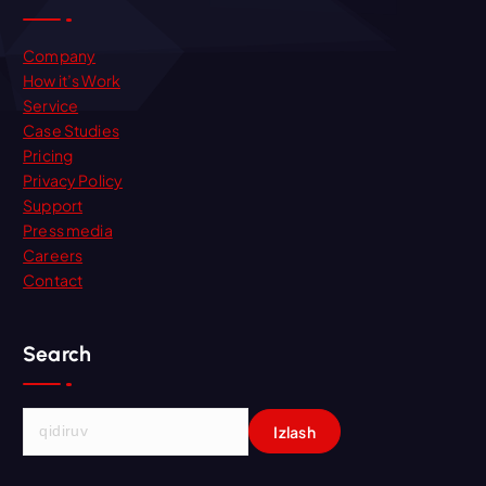
Company
How it’s Work
Service
Case Studies
Pricing
Privacy Policy
Support
Press media
Careers
Contact
Search
Q
i
d