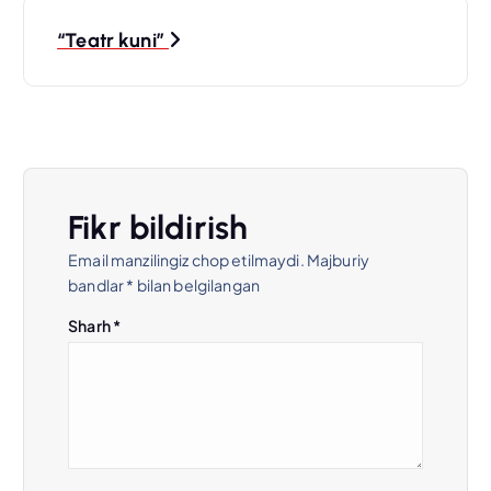
t
“Teatr kuni”
m
e
n
Fikr bildirish
y
Email manzilingiz chop etilmaydi.
Majburiy
bandlar
*
bilan belgilangan
u
Sharh
*
s
i