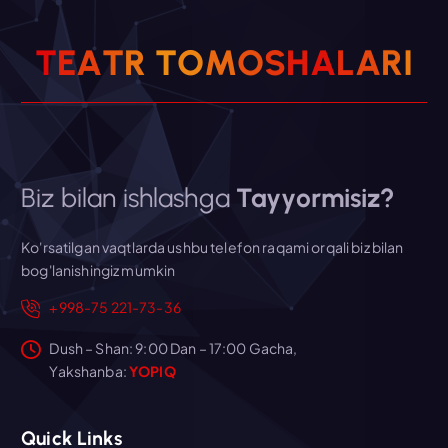
T
E
A
T
R
T
O
M
O
S
H
A
L
A
R
I
Biz bilan ishlashga
Tayyormisiz?
Ko'rsatilgan vaqtlarda ushbu telefon raqami orqali biz bilan
bog'lanishingiz mumkin
+998-75 221-73-36
Dush – Shan: 9:00 Dan – 17:00 Gacha,
Yakshanba:
YOPIQ
Quick Links