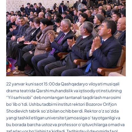
22 yanvar kuni saot 15:00da Qashqadaryo viloyati musiqali
drama teatrida Qarshi muhandislik va iqtisodiyot instiutining
“Yil sarhisobi” deb nomlangan tantanali taqdirlash marosimi
bo‘lib o‘tdi. Ushbu tadbirni institut rektori Bozorov Orifjon
Shodievich tabrik so‘zi bilan ochib berdi. Rektor o‘z so‘zida
yangi tashkil etilgan universitet jamoasiga o‘tayotganligi va
bu borada barcha ustoz va professor o‘qituvchilarga omad va
zafarlar yor bo‘lishini ta’kidladi. Tadbirda yil davomida faol