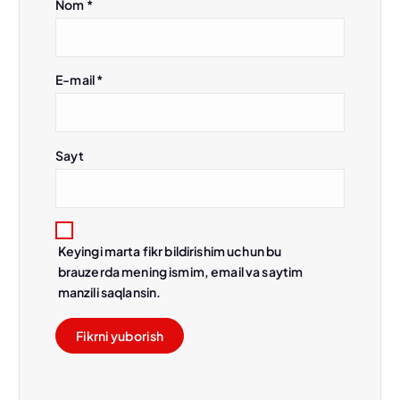
Nom
*
E-mail
*
Sayt
Keyingi marta fikr bildirishim uchun bu
brauzerda mening ismim, email va saytim
manzili saqlansin.