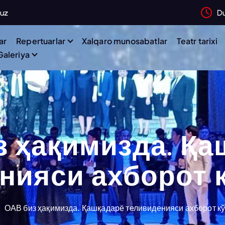
.uz
D
ar
Repertuarlar
Xalqaro munosabatlar
Teatr tarixi
Galeriya
з ҳақимизда. Қа
нияси ахборот 
ОАВ биз ҳақимизда. Қашқадарё теливиденияси ахборот к