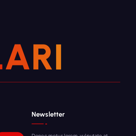
L
A
R
I
Newsletter
Donec metus lorem, vulputate at