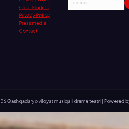
i
Case Studies
d
Privacy Policy
i
Press media
r
Contact
s
h
i
s
h
:
26 Qashqadaryo viloyat musiqali drama teatri | Powered 