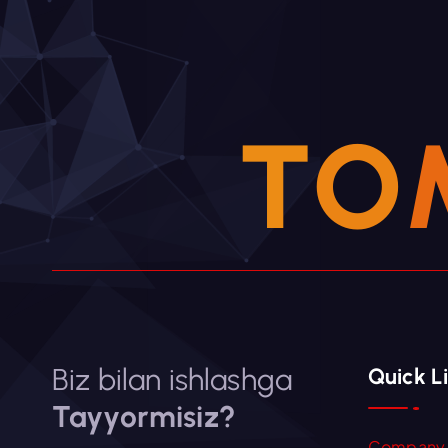
T
O
Biz bilan ishlashga
Quick L
Tayyormisiz?
Company