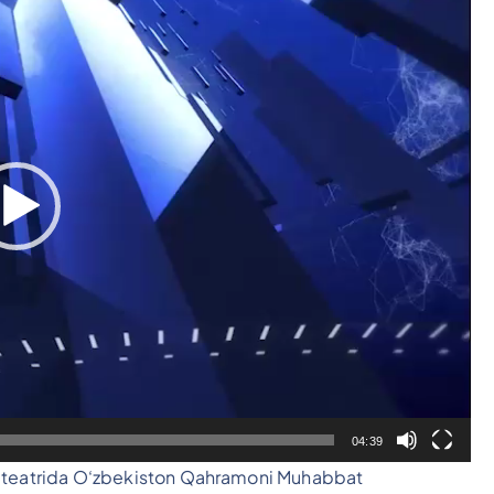
04:39
a teatrida O‘zbekiston Qahramoni Muhabbat