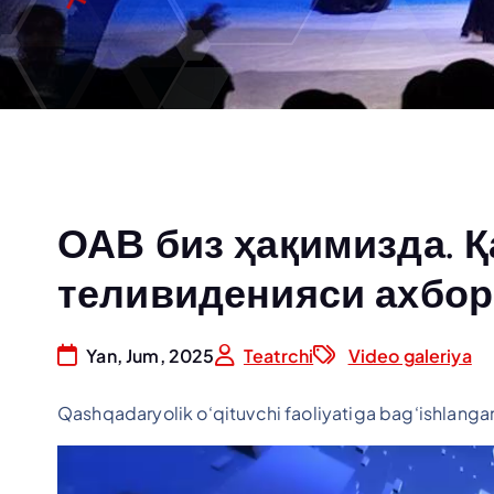
ОАВ биз ҳақимизда. 
теливиденияси ахбор
Yan, Jum, 2025
Teatrchi
Video galeriya
Qashqadaryolik o‘qituvchi faoliyatiga bag‘ishlanga
V
i