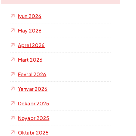
h
i
Iyun 2026
s
h
May 2026
:
Aprel 2026
Mart 2026
Fevral 2026
Yanvar 2026
Dekabr 2025
Noyabr 2025
Oktabr 2025