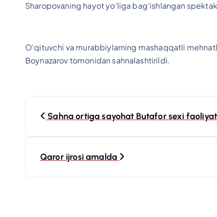
Sharopovаning hayot yo‘liga bag‘ishlangan spektakl
O‘qituvchi va murabbiylarning mashaqqatli mehnatla
Boynazarov tomonidan sahnalashtirildi.
P
Sahna ortiga sayohat Butafor sexi faoliyat
o
s
Qaror ijrosi amalda
t