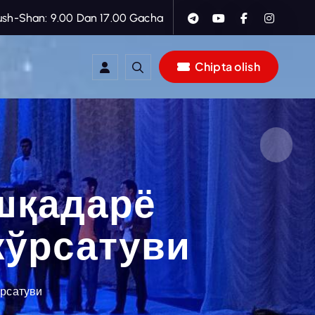
ush-Shan: 9.00 Dan 17.00 Gacha
Chipta olish
шқадарё
кўрсатуви
ўрсатуви