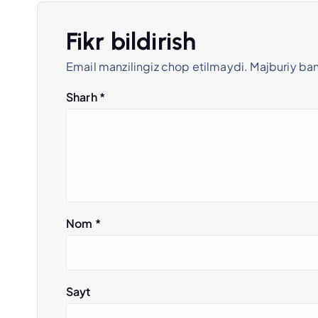
m
e
Fikr bildirish
Email manzilingiz chop etilmaydi.
Majburiy ba
n
Sharh
*
y
u
s
Nom
*
i
Sayt