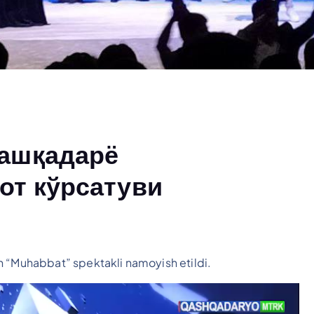
Қашқадарё
от кўрсатуви
n “Muhabbat” spektakli namoyish etildi.