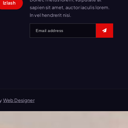
sapien sit amet, auctor iaculis lorem.
In vel hendrerit nisi.
by
Web Designer