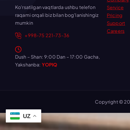
Ko'rsatilgan vaqtlarda ushbu telefon
Service
raqami orqali biz bilan bog'lanishingiz
Pricing
mumkin
Support
Careers
+998-75 221-73-36
Dush – Shan: 9:00 Dan – 17:00 Gacha,
Yakshanba:
YOPIQ
Copyright © 20
UZ