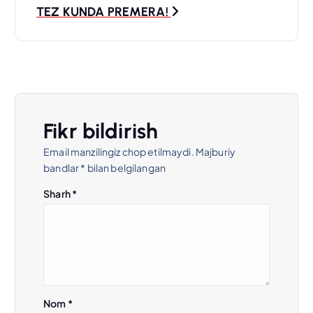
TEZ KUNDA PREMERA!
t
m
e
n
Fikr bildirish
Email manzilingiz chop etilmaydi.
Majburiy
y
bandlar
*
bilan belgilangan
u
Sharh
*
s
i
Nom
*