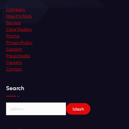
Company
How it’s Work
Service
Case Studies
Pricing
Privacy Policy
Support
Press media
Careers
Contact
Search
Q
i
d
i