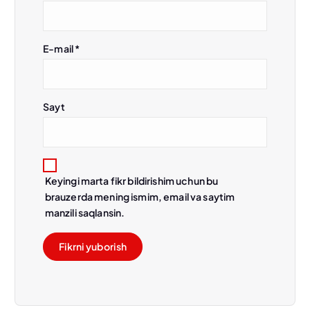
E-mail
*
Sayt
Keyingi marta fikr bildirishim uchun bu
brauzerda mening ismim, email va saytim
manzili saqlansin.