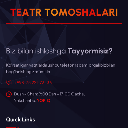
T
E
A
T
R
T
O
M
O
S
H
A
L
A
R
I
Biz bilan ishlashga
Tayyormisiz?
Ko'rsatilgan vaqtlarda ushbu telefon raqami orqali biz bilan
bog'lanishingiz mumkin
+998-75 221-73-36
Dush – Shan: 9:00 Dan – 17:00 Gacha,
Yakshanba:
YOPIQ
Quick Links