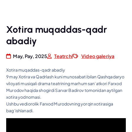
Xotira muqaddas-qadr
abadiy
May, Pay, 2025
Teatrchi
Video galeriya
Xotira muqaddas-qadr abadiy
9 may Xotira va Qadrlash kuni munosabati bilan Qashqadaryo
viloyati musiqali drama teatrining marhum san’atkori Farxod
Murodov haqida shogirdi Sarvar Badirov tomonidan aytilgan
xotira yodnomasi.
Ushbu vediorolik Farxod Murodovning yorqin xotirasiga
bag‘ishlanadi.
V
i