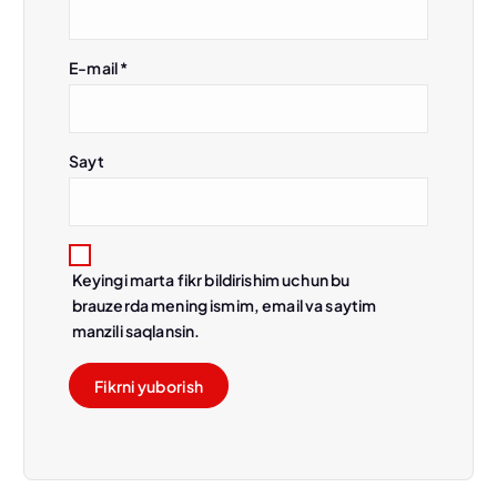
E-mail
*
Sayt
Keyingi marta fikr bildirishim uchun bu
brauzerda mening ismim, email va saytim
manzili saqlansin.