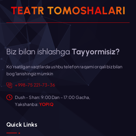
T
E
A
T
R
T
O
M
O
S
H
A
L
A
R
I
Biz bilan ishlashga
Tayyormisiz?
Ko'rsatilgan vaqtlarda ushbu telefon raqami orqali biz bilan
bog'lanishingiz mumkin
+998-75 221-73-36
Dush – Shan: 9:00 Dan – 17:00 Gacha,
Yakshanba:
YOPIQ
Quick Links