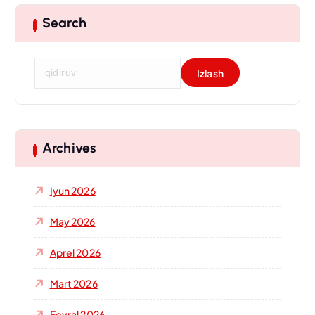
Search
Q
i
d
i
r
s
Archives
h
i
Iyun 2026
s
h
May 2026
:
Aprel 2026
Mart 2026
Fevral 2026