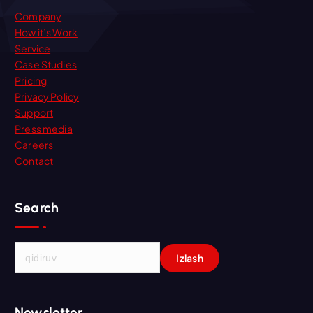
Company
How it’s Work
Service
Case Studies
Pricing
Privacy Policy
Support
Press media
Careers
Contact
Search
Q
i
d
i
Newsletter