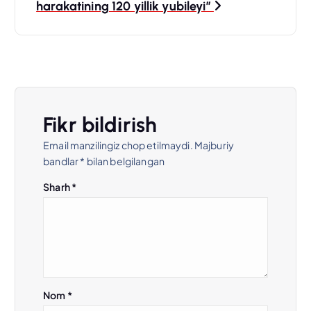
harakatining 120 yillik yubileyi”
t
m
e
n
Fikr bildirish
Email manzilingiz chop etilmaydi.
Majburiy
y
bandlar
*
bilan belgilangan
u
Sharh
*
s
i
Nom
*