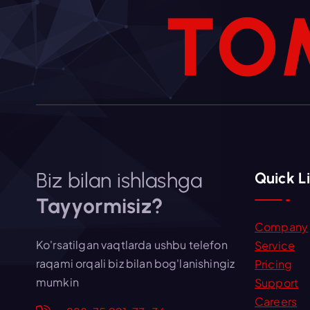
T
O
Biz bilan ishlashga
Quick L
Tayyormisiz?
Company
Ko'rsatilgan vaqtlarda ushbu telefon
Service
raqami orqali biz bilan bog'lanishingiz
Pricing
mumkin
Support
Careers