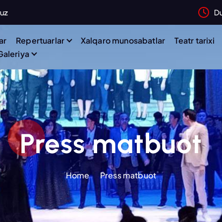
.uz
D
ar
Repertuarlar
Xalqaro munosabatlar
Teatr tarixi
Galeriya
Press matbuot
Home
Press matbuot