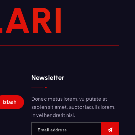
L
A
R
I
Newsletter
Donec metus lorem, vulputate at
sapien sit amet, auctor iaculis lorem.
In vel hendrerit nisi.