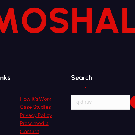
M
O
S
H
A
inks
Search
Q
How it’s Work
i
Case Studies
d
Privacy Policy
i
Press media
r
Contact