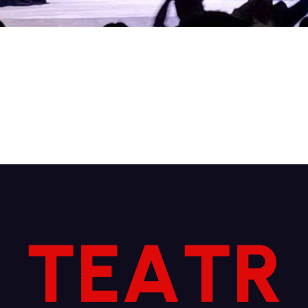
T
E
A
T
R