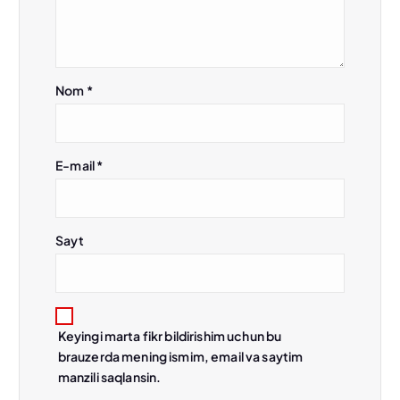
s
i
Nom
*
E-mail
*
Sayt
Keyingi marta fikr bildirishim uchun bu
brauzerda mening ismim, email va saytim
manzili saqlansin.