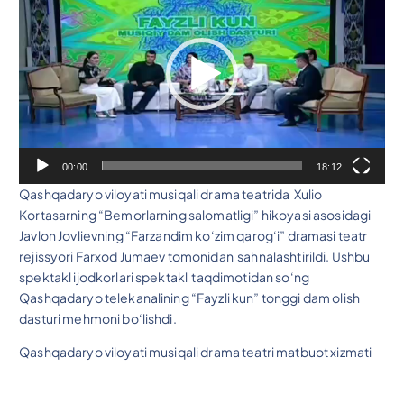
d
e
o
P
l
e
y
e
00:00
18:12
r
Qashqadaryo viloyati musiqali drama teatrida Xulio
Kortasarning “Bemorlarning salomatligi” hikoyasi asosidagi
Javlon Jovlievning “Farzandim ko‘zim qarog‘i” dramasi teatr
rejissyori Farxod Jumaev tomonidan sahnalashtirildi. Ushbu
spektakl ijodkorlari spektakl taqdimotidan so‘ng
Qashqadaryo telekanalining “Fayzli kun” tonggi dam olish
dasturi mehmoni bo‘lishdi.
Qashqadaryo viloyati musiqali drama teatri matbuot xizmati