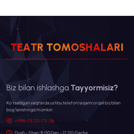
T
E
A
T
R
T
O
M
O
S
H
A
L
A
R
I
Biz bilan ishlashga
Tayyormisiz?
Ko'rsatilgan vaqtlarda ushbu telefon raqami orqali biz bilan
bog'lanishingiz mumkin
+998-75 221-73-36
Dush – Shan: 9:00 Dan – 17:00 Gacha,