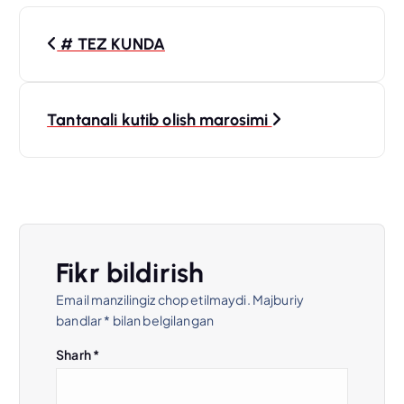
P
# TEZ KUNDA
o
s
Tantanali kutib olish marosimi
t
m
e
Fikr bildirish
n
Email manzilingiz chop etilmaydi.
Majburiy
bandlar
*
bilan belgilangan
y
Sharh
*
u